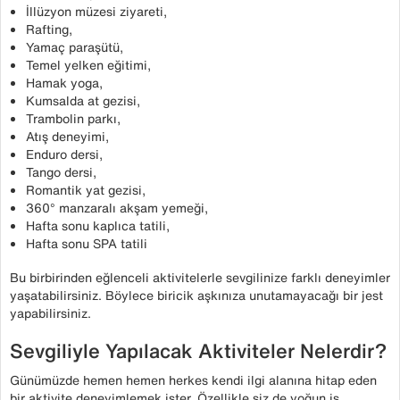
İllüzyon müzesi ziyareti,
Rafting,
Yamaç paraşütü,
Temel yelken eğitimi,
Hamak yoga,
Kumsalda at gezisi,
Trambolin parkı,
Atış deneyimi,
Enduro dersi,
Tango dersi,
Romantik yat gezisi,
360° manzaralı akşam yemeği,
Hafta sonu kaplıca tatili,
Hafta sonu SPA tatili
Bu birbirinden eğlenceli aktivitelerle sevgilinize farklı deneyimler
yaşatabilirsiniz. Böylece biricik aşkınıza unutamayacağı bir jest
yapabilirsiniz.
Sevgiliyle Yapılacak Aktiviteler Nelerdir?
Günümüzde hemen hemen herkes kendi ilgi alanına hitap eden
bir aktivite deneyimlemek ister. Özellikle siz de yoğun iş