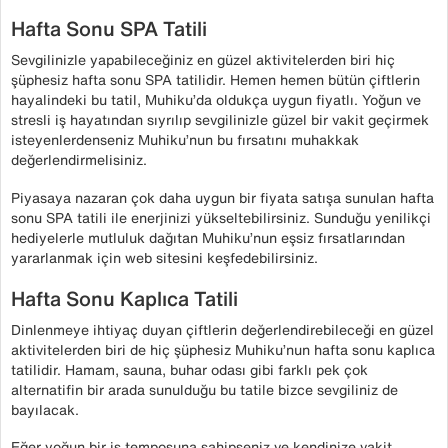
Hafta Sonu SPA Tatili
Sevgilinizle yapabileceğiniz en güzel aktivitelerden biri hiç
şüphesiz hafta sonu SPA tatilidir. Hemen hemen bütün çiftlerin
hayalindeki bu tatil, Muhiku’da oldukça uygun fiyatlı. Yoğun ve
stresli iş hayatından sıyrılıp sevgilinizle güzel bir vakit geçirmek
isteyenlerdenseniz Muhiku’nun bu fırsatını muhakkak
değerlendirmelisiniz.
Piyasaya nazaran çok daha uygun bir fiyata satışa sunulan hafta
sonu SPA tatili ile enerjinizi yükseltebilirsiniz. Sunduğu yenilikçi
hediyelerle mutluluk dağıtan Muhiku’nun eşsiz fırsatlarından
yararlanmak için web sitesini keşfedebilirsiniz.
Hafta Sonu Kaplıca Tatili
Dinlenmeye ihtiyaç duyan çiftlerin değerlendirebileceği en güzel
aktivitelerden biri de hiç şüphesiz Muhiku’nun hafta sonu kaplıca
tatilidir. Hamam, sauna, buhar odası gibi farklı pek çok
alternatifin bir arada sunulduğu bu tatile bizce sevgiliniz de
bayılacak.
Eğer yoğun bir iş temposuna sahipseniz ve kendinize vakit