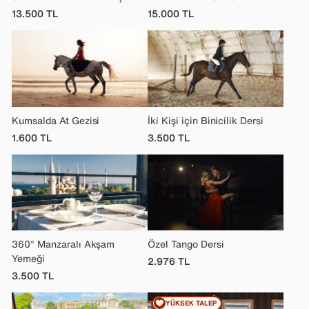
13.500
TL
15.000
TL
Kumsalda At Gezisi
İki Kişi için Binicilik Dersi
1.600
TL
3.500
TL
360° Manzaralı Akşam
Özel Tango Dersi
Yemeği
2.976
TL
3.500
TL
YÜKSEK TALEP