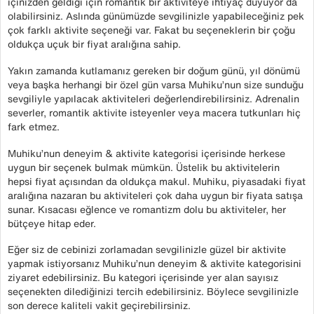
içinizden geldiği için romantik bir aktiviteye ihtiyaç duyuyor da
olabilirsiniz. Aslında günümüzde sevgilinizle yapabileceğiniz pek
çok farklı aktivite seçeneği var. Fakat bu seçeneklerin bir çoğu
oldukça uçuk bir fiyat aralığına sahip.
Yakın zamanda kutlamanız gereken bir doğum günü, yıl dönümü
veya başka herhangi bir özel gün varsa Muhiku’nun size sunduğu
sevgiliyle yapılacak aktiviteleri değerlendirebilirsiniz. Adrenalin
severler, romantik aktivite isteyenler veya macera tutkunları hiç
fark etmez.
Muhiku’nun deneyim & aktivite kategorisi içerisinde herkese
uygun bir seçenek bulmak mümkün. Üstelik bu aktivitelerin
hepsi fiyat açısından da oldukça makul. Muhiku, piyasadaki fiyat
aralığına nazaran bu aktiviteleri çok daha uygun bir fiyata satışa
sunar. Kısacası eğlence ve romantizm dolu bu aktiviteler, her
bütçeye hitap eder.
Eğer siz de cebinizi zorlamadan sevgilinizle güzel bir aktivite
yapmak istiyorsanız Muhiku’nun deneyim & aktivite kategorisini
ziyaret edebilirsiniz. Bu kategori içerisinde yer alan sayısız
seçenekten dilediğinizi tercih edebilirsiniz. Böylece sevgilinizle
son derece kaliteli vakit geçirebilirsiniz.