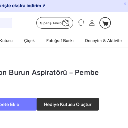
×
arişte ekstra indirim ⚡️
Sipariş Takibi
 Kutusu
Çiçek
Fotoğraf Baskı
Deneyim & Aktivite
on Burun Aspiratörü – Pembe
pete Ekle
Hediye Kutusu Oluştur