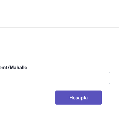
emt/Mahalle
Hesapla