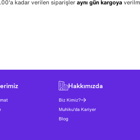
.00'a kadar verilen siparişler
aynı gün kargoya
verilm
erimiz
Hakkımızda
imat
Biz Kimiz?
e
Muhiku'da Kariyer
Blog