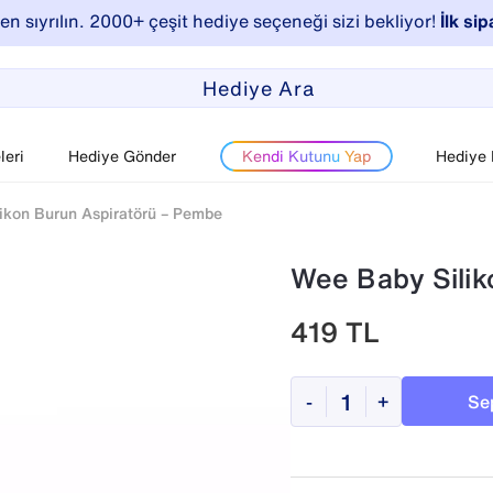
n sıyrılın. 2000+ çeşit hediye seçeneği sizi bekliyor!
İlk sip
eri
Hediye Gönder
Kendi Kutunu Yap
Hediye
ikon Burun Aspiratörü – Pembe
Wee Baby Silik
419
TL
Se
-
+