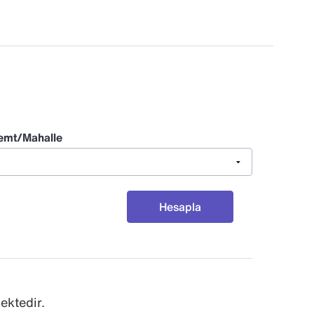
emt/Mahalle
Hesapla
ektedir.