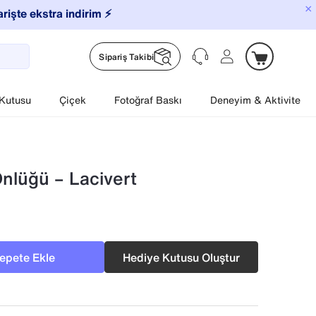
×
arişte ekstra indirim ⚡️
Sipariş Takibi
 Kutusu
Çiçek
Fotoğraf Baskı
Deneyim & Aktivite
nlüğü – Lacivert
epete Ekle
Hediye Kutusu Oluştur