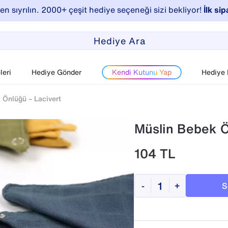
n sıyrılın. 2000+ çeşit hediye seçeneği sizi bekliyor!
İlk sip
eri
Hediye Gönder
Kendi Kutunu Yap
Hediye
 Önlüğü – Lacivert
Müslin Bebek Ö
104
TL
S
-
+