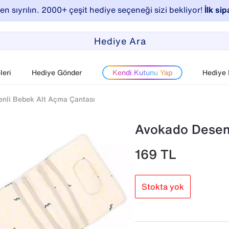
n sıyrılın. 2000+ çeşit hediye seçeneği sizi bekliyor!
İlk sip
eri
Hediye Gönder
Kendi Kutunu Yap
Hediye
nli Bebek Alt Açma Çantası
Avokado Desenl
169
TL
Stokta yok