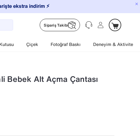
×
arişte ekstra indirim ⚡️
Sipariş Takibi
 Kutusu
Çiçek
Fotoğraf Baskı
Deneyim & Aktivite
i Bebek Alt Açma Çantası