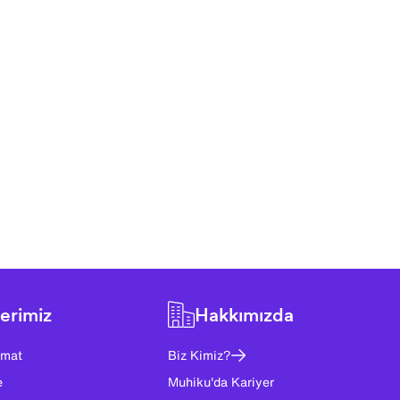
erimiz
Hakkımızda
imat
Biz Kimiz?
e
Muhiku'da Kariyer