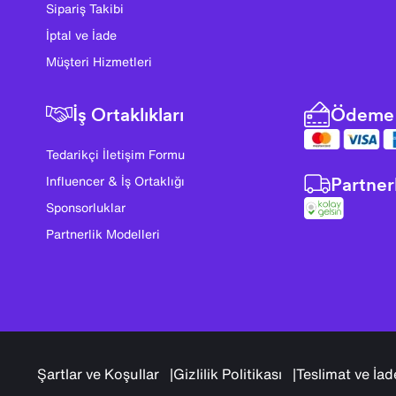
Sipariş Takibi
İptal ve İade
Müşteri Hizmetleri
İş Ortaklıkları
Ödeme 
Tedarikçi İletişim Formu
Partner
Influencer & İş Ortaklığı
Sponsorluklar
Partnerlik Modelleri
Şartlar ve Koşullar
Gizlilik Politikası
Teslimat ve İad