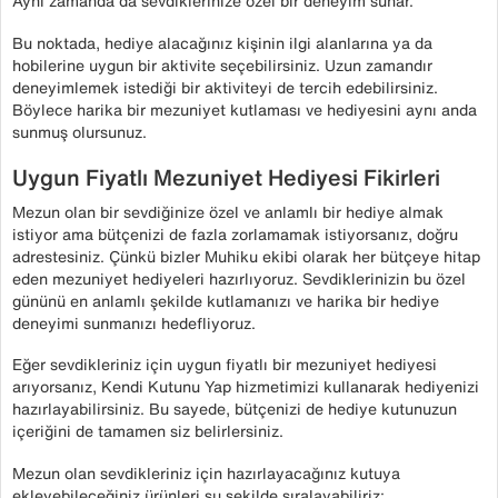
Aynı zamanda da sevdiklerinize özel bir deneyim sunar.
Bu noktada, hediye alacağınız kişinin ilgi alanlarına ya da
hobilerine uygun bir aktivite seçebilirsiniz. Uzun zamandır
deneyimlemek istediği bir aktiviteyi de tercih edebilirsiniz.
Böylece harika bir mezuniyet kutlaması ve hediyesini aynı anda
sunmuş olursunuz.
Uygun Fiyatlı Mezuniyet Hediyesi Fikirleri
Mezun olan bir sevdiğinize özel ve anlamlı bir hediye almak
istiyor ama bütçenizi de fazla zorlamamak istiyorsanız, doğru
adrestesiniz. Çünkü bizler Muhiku ekibi olarak her bütçeye hitap
eden mezuniyet hediyeleri hazırlıyoruz. Sevdiklerinizin bu özel
gününü en anlamlı şekilde kutlamanızı ve harika bir hediye
deneyimi sunmanızı hedefliyoruz.
Eğer sevdikleriniz için uygun fiyatlı bir mezuniyet hediyesi
arıyorsanız, Kendi Kutunu Yap hizmetimizi kullanarak hediyenizi
hazırlayabilirsiniz. Bu sayede, bütçenizi de hediye kutunuzun
içeriğini de tamamen siz belirlersiniz.
Mezun olan sevdikleriniz için hazırlayacağınız kutuya
ekleyebileceğiniz ürünleri şu şekilde sıralayabiliriz: