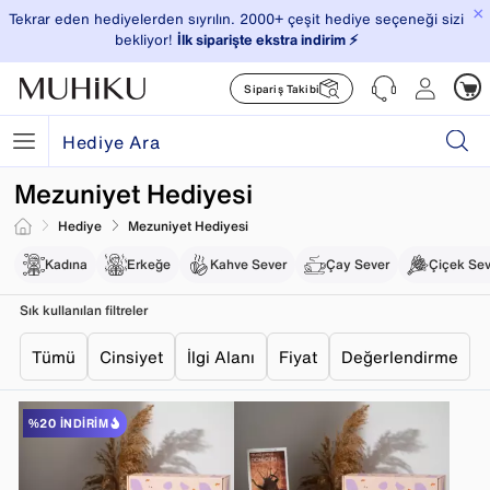
×
Tekrar eden hediyelerden sıyrılın. 2000+ çeşit hediye seçeneği sizi
bekliyor!
İlk siparişte ekstra indirim ⚡️
Sipariş Takibi
Mezuniyet Hediyesi
Hediye
Mezuniyet Hediyesi
Kadına
Erkeğe
Kahve Sever
Çay Sever
Çiçek Se
Sık kullanılan filtreler
Tümü
Cinsiyet
İlgi Alanı
Fiyat
Değerlendirme
%20 İNDIRIM