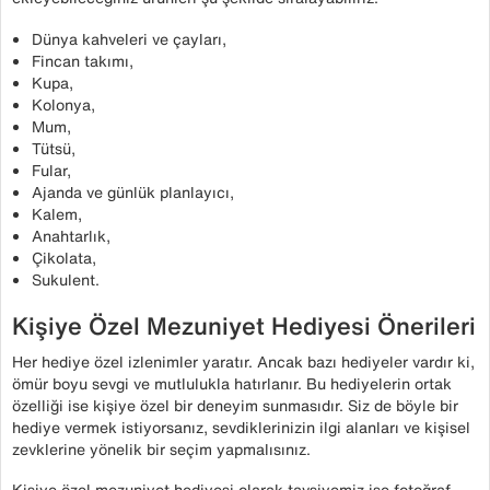
Dünya kahveleri ve çayları,
Fincan takımı,
Kupa,
Kolonya,
Mum,
Tütsü,
Fular,
Ajanda ve günlük planlayıcı,
Kalem,
Anahtarlık,
Çikolata,
Sukulent.
Kişiye Özel Mezuniyet Hediyesi Önerileri
Her hediye özel izlenimler yaratır. Ancak bazı hediyeler vardır ki,
ömür boyu sevgi ve mutlulukla hatırlanır. Bu hediyelerin ortak
özelliği ise kişiye özel bir deneyim sunmasıdır. Siz de böyle bir
hediye vermek istiyorsanız, sevdiklerinizin ilgi alanları ve kişisel
zevklerine yönelik bir seçim yapmalısınız.
Kişiye özel mezuniyet hediyesi olarak tavsiyemiz ise fotoğraf