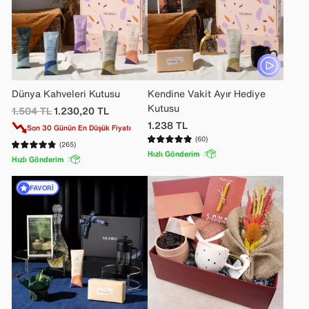
Dünya Kahveleri Kutusu
Kendine Vakit Ayır Hediye
Kutusu
1.504
TL
1.230,20
TL
1.238
TL
Son 30 Günün En Düşük Fiyatı
(60)
(265)
Hızlı Gönderim
Hızlı Gönderim
FAVORI