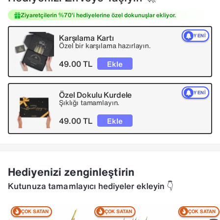
Ziyaretçilerin %70’i hediyelerine özel dokunuşlar ekliyor.
Karşılama Kartı
YENI
Özel bir karşılama hazırlayın.
49.00 TL
Ekle
Özel Dokulu Kurdele
YENI
Şıklığı tamamlayın.
49.00 TL
Ekle
Hediyenizi zenginleştirin
Kutunuza tamamlayıcı hediyeler ekleyin 👇
ÇOK SATAN
ÇOK SATAN
ÇOK SATAN