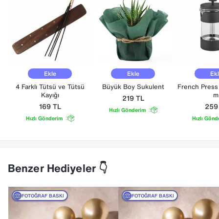
Ekle
Ekle
Ek
4 Farklı Tütsü ve Tütsü
Büyük Boy Sukulent
French Press
Kayığı
m
219
TL
169
TL
25
Hızlı Gönderim
Hızlı Gönderim
Hızlı Gönd
Benzer Hediyeler 👇
FOTOĞRAF BASKI
FOTOĞRAF BASKI