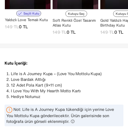
Seçili Kutu
Kutuyu Seç
Kutuyu 
Yaldızlı Love Temalı Kutu
Soft Renkli Özel Tasarım
Gold Yaldızlı H
Atlas Kutu
Birthday Kutu
149
TL
0
TL
149
TL
0
TL
149
TL
0
TL
Kutu İçeriği:
Life is A Journey Kupa – (Love You Mottolu Kupa)
Love Bardak Altlığı
12 Adet Pola Kart (9×11 cm)
I Love You With My Hearth Motto Kartı
Hediye Notunuz
Not: Life is A Journey Kupa tükendiği için yerine Love
You Mottolu Kupa gönderilecektir. Ürün galerisinde son
fotoğrafa ürün görseli eklenmiştir. 🙂