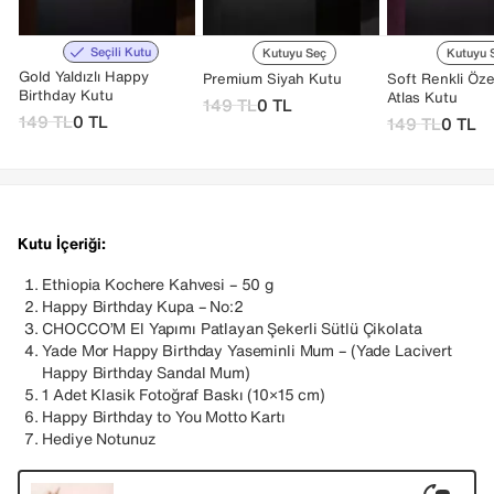
Seçili Kutu
Kutuyu Seç
Kutuyu 
Gold Yaldızlı Happy
Premium Siyah Kutu
Soft Renkli Öze
Birthday Kutu
Atlas Kutu
149
TL
0
TL
149
TL
0
TL
149
TL
0
TL
Kutu İçeriği:
Ethiopia Kochere Kahvesi – 50 g
Happy Birthday Kupa – No:2
CHOCCO’M El Yapımı Patlayan Şekerli Sütlü Çikolata
Yade Mor Happy Birthday Yaseminli Mum – (Yade Lacivert
Happy Birthday Sandal Mum)
1 Adet Klasik Fotoğraf Baskı (10×15 cm)
Happy Birthday to You Motto Kartı
Hediye Notunuz