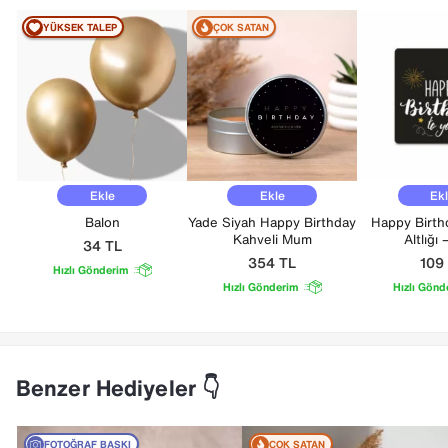
YÜKSEK TALEP
ÇOK SATAN
Ekle
Ekle
Ek
Balon
Yade Siyah Happy Birthday
Happy Birth
Kahveli Mum
Altlığı
34
TL
354
TL
10
Hızlı Gönderim
Hızlı Gönderim
Hızlı Gönd
Benzer Hediyeler 👇
FOTOĞRAF BASKI
ÇOK SATAN