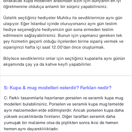
bırakacak kupa modelleri arasından sizin için dünyanın en iyi
öğretmenine oldukça anlamlı bir sürpriz yapabilirsiniz.
Üstelik seçtiğiniz hediyeler Muhiku ile sevdiklerinize aynı gün
ulaşıyor. Eğer İstanbul içinde oturuyorsanız aynı gün teslim
hediye seçeneğiyle hediyenizin gün sona ermeden teslim
edilmesini sağlayabilirsiniz. Bunun için yapmanız gereken tek
şey hizmetin geçerli olduğu ilçelerden birine sipariş vermek ve
siparişinizi hafta içi saat 12.00’dan önce oluşturmak.
Böylece sevdikleriniz onlar için seçtiğiniz kupalarla aynı günün
akşamında çay ya da kahve keyfi yapabilirler.
S: Kupa & mug modelleri nelerdir? Farkları nedir?
C: Farklı tasarımlarla hazırlanan porselen ve seramik kupa mug
modelleri bulabilirsiniz. Porselen ve seramik kupa mug temelde
aynı malzemeden elde edilmişlerdir. Ancak porselen kupa daha
yüksek sıcaklıklarda fırınlanır. Diğer taraftan seramik daha
yumuşak bir malzeme olsa da piştikten sonra ikisi de hemen
hemen aynı dayanıklılıktadır.