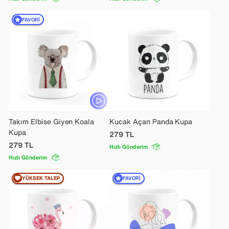
FAVORI
Takım Elbise Giyen Koala
Kucak Açan Panda Kupa
Kupa
279
TL
279
TL
Hızlı Gönderim
Hızlı Gönderim
YÜKSEK TALEP
FAVORI