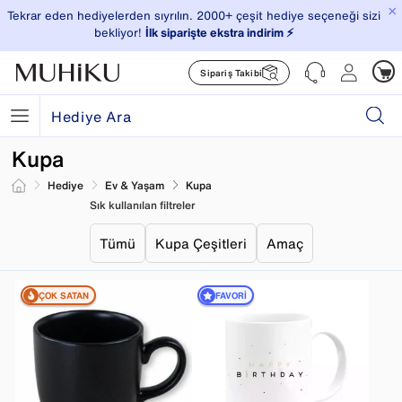
×
Tekrar eden hediyelerden sıyrılın. 2000+ çeşit hediye seçeneği sizi
bekliyor!
İlk siparişte ekstra indirim ⚡️
Sipariş Takibi
Kupa
Hediye
Ev & Yaşam
Kupa
Sık kullanılan filtreler
Tümü
Kupa Çeşitleri
Amaç
ÇOK SATAN
FAVORI