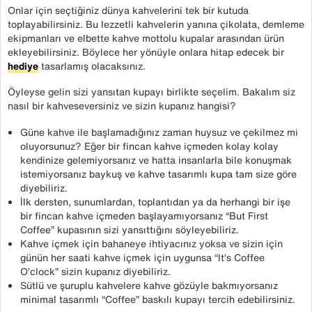
Onlar için seçtiğiniz dünya kahvelerini tek bir kutuda
toplayabilirsiniz. Bu lezzetli kahvelerin yanına çikolata, demleme
ekipmanları ve elbette kahve mottolu kupalar arasından ürün
ekleyebilirsiniz. Böylece her yönüyle onlara hitap edecek bir
hediye
tasarlamış olacaksınız.
Öyleyse gelin sizi yansıtan kupayı birlikte seçelim. Bakalım siz
nasıl bir kahveseversiniz ve sizin kupanız hangisi?
Güne kahve ile başlamadığınız zaman huysuz ve çekilmez mi
oluyorsunuz? Eğer bir fincan kahve içmeden kolay kolay
kendinize gelemiyorsanız ve hatta insanlarla bile konuşmak
istemiyorsanız baykuş ve kahve tasarımlı kupa tam size göre
diyebiliriz.
İlk dersten, sunumlardan, toplantıdan ya da herhangi bir işe
bir fincan kahve içmeden başlayamıyorsanız “But First
Coffee” kupasının sizi yansıttığını söyleyebiliriz.
Kahve içmek için bahaneye ihtiyacınız yoksa ve sizin için
günün her saati kahve içmek için uygunsa “It’s Coffee
O’clock” sizin kupanız diyebiliriz.
Sütlü ve şuruplu kahvelere kahve gözüyle bakmıyorsanız
minimal tasarımlı “Coffee” baskılı kupayı tercih edebilirsiniz.