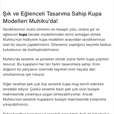
Şık ve Eğlenceli Tasarıma Sahip Kupa
Modelleri Muhiku’da!
Sevdiklerinizi mutlu etmenin en hesaplı yolu, onlara şık ve
eğlenceli
kupa
bardak modellerinden birini armağan etmek.
Muhiku’nun hediyelik kupa modelleri arasından sevdiklerinize
özel bir seçim yapabilirsiniz. Dilerseniz yaptığınız seçimle hediye
kutularınızı da özelleştirebilirsiniz.
Muhiku’da seramik ve porselen olmak üzere farklı kupa çeşitleri
mevcut. Bu kupaların her biri farklı tasarımlara sahip. Kimi
doğanın bir parçasını üzerinde taşırken kimi hayata dair
umutlarımıza ışık tutuyor.
Diğer taraftan pek çok kişi seramik kupa mug tercih ederken
tereddüt ediyor. Çünkü seramik bazlı pek çok ürün bulaşık
makinesinde yıkamaya uygun olmayabiliyorlar. Ancak
Muhiku’nun seramik kupalarını bulaşık makinesinde kolaylıkla
yıkayabilirsiniz.
Diğer taraftan porselen ve seramik arasındaki fark da tüketiciler