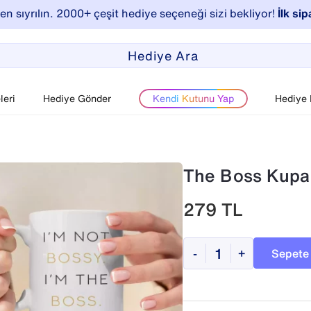
n sıyrılın. 2000+ çeşit hediye seçeneği sizi bekliyor!
İlk sip
eri
Hediye Gönder
Kendi Kutunu Yap
Hediye
The Boss Kupa
279
TL
Sepete
-
+