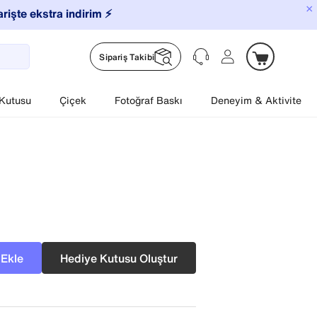
×
arişte ekstra indirim ⚡️
Sipariş Takibi
 Kutusu
Çiçek
Fotoğraf Baskı
Deneyim & Aktivite
 Ekle
Hediye Kutusu Oluştur