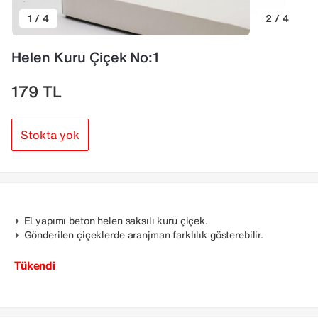
1 / 4
2 / 4
Helen Kuru Çiçek No:1
179
TL
Stokta yok
El yapımı beton helen saksılı kuru çiçek.
Gönderilen çiçeklerde aranjman farklılık gösterebilir.
Tükendi