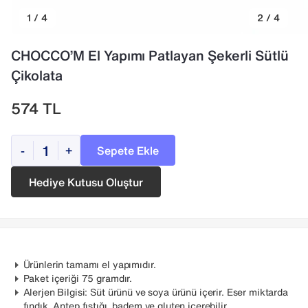
1 / 4
2 / 4
CHOCCO’M El Yapımı Patlayan Şekerli Sütlü
Çikolata
574
TL
Sepete Ekle
-
+
Hediye Kutusu Oluştur
Ürünlerin tamamı el yapımıdır.
Paket içeriği 75 gramdır.
Alerjen Bilgisi: Süt ürünü ve soya ürünü içerir. Eser miktarda
fındık, Antep fıstığı, badem ve gluten içerebilir.