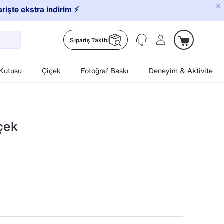
×
arişte ekstra indirim ⚡️
Sipariş Takibi
 Kutusu
Çiçek
Fotoğraf Baskı
Deneyim & Aktivite
çek