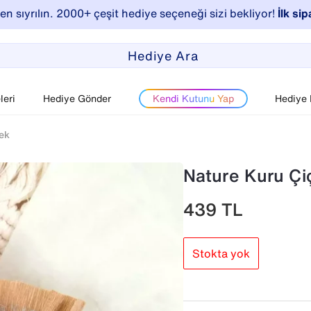
n sıyrılın. 2000+ çeşit hediye seçeneği sizi bekliyor!
İlk sip
eri
Hediye Gönder
Kendi Kutunu Yap
Hediye
ek
Nature Kuru Çi
439
TL
Stokta yok