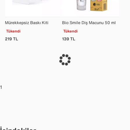
Mürekkepsiz Baskı Kiti
Bio Smile Diş Macunu 50 ml
Tükendi
Tükendi
219
TL
139
TL
1