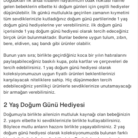
Doğdukları ilk anda itibaren hayatımızın odak noktası haline
gelen bebeklerin elbette ki doğum günleri için çeşitli hediyeler
düşünülebilir. İlk günkü mutlulukla geçirilen zamanın kıymetini
tüm sevdiklerinizle kutladığınız doğum günü partilerinde 1 yaş
doğum günü hediyelerine yer verebilirsiniz. ilk doğum günü
içerisinde 1 yaş doğum günü hediyesi olarak tercih edeceğiniz
birçok ürün bulunmaktadır. Bunlar bedene uygun tulum, zıbın,
bere, eldiven, saç bandı gibi ürünler olabilir.
Bunun yanı sıra; birlikte geçirdiğiniz koca bir yılın hatıralarını
paylaşabileceğiniz baskılı kupa, pola kartlar ve çerçeveleri de
tercih edebilirsiniz. 1 yaş doğum günü hediyesi olarak
koleksiyonumuzun uygun fiyatlı ürünleri beklentilerinizi
karşılayacak niteliklere sahip. Hiç düşünmeden tercih
edebileceğiniz yenilikçi ürünlerle sevdiklerinize unutamayacağı
bir armağan verebilirsiniz.
2 Yaş Doğum Günü Hediyesi
Doğumuyla birlikte ailenizin mutluluk kaynağı olan bebeğinizin
2. yaşını elbette ki sevdiklerinizle birlikte kutlayabilirsiniz.
Böylece mutlu anların hazzını birlikte yaşayabilirsiniz. 2 yaş
doğum günü hediyesi olarak koleksiyonumuzda bulunan farklı