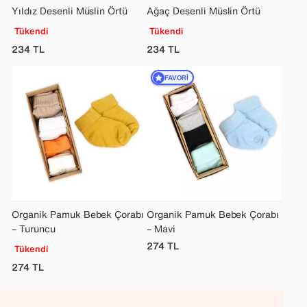
Yıldız Desenli Müslin Örtü
Ağaç Desenli Müslin Örtü
Tükendi
Tükendi
234
TL
234
TL
FAVORI
Organik Pamuk Bebek Çorabı
Organik Pamuk Bebek Çorabı
– Turuncu
– Mavi
274
TL
Tükendi
274
TL