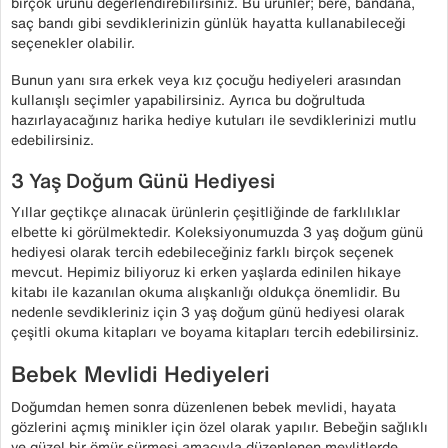
birçok ürünü değerlendirebilirsiniz. Bu ürünler; bere, bandana,
saç bandı gibi sevdiklerinizin günlük hayatta kullanabileceği
seçenekler olabilir.
Bunun yanı sıra erkek veya kız çocuğu hediyeleri arasından
kullanışlı seçimler yapabilirsiniz. Ayrıca bu doğrultuda
hazırlayacağınız harika hediye kutuları ile sevdiklerinizi mutlu
edebilirsiniz.
3 Yaş Doğum Günü Hediyesi
Yıllar geçtikçe alınacak ürünlerin çeşitliğinde de farklılıklar
elbette ki görülmektedir. Koleksiyonumuzda 3 yaş doğum günü
hediyesi olarak tercih edebileceğiniz farklı birçok seçenek
mevcut. Hepimiz biliyoruz ki erken yaşlarda edinilen hikaye
kitabı ile kazanılan okuma alışkanlığı oldukça önemlidir. Bu
nedenle sevdikleriniz için 3 yaş doğum günü hediyesi olarak
çeşitli okuma kitapları ve boyama kitapları tercih edebilirsiniz.
Bebek Mevlidi Hediyeleri
Doğumdan hemen sonra düzenlenen bebek mevlidi, hayata
gözlerini açmış minikler için özel olarak yapılır. Bebeğin sağlıklı
ve güzel bir ömür sürmesi amacıyla düzenlenen mevlitlerde