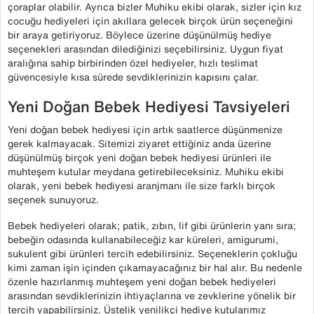
çoraplar olabilir. Ayrıca bizler Muhiku ekibi olarak, sizler için kız
cocuğu hediyeleri için akıllara gelecek birçok ürün seçeneğini
bir araya getiriyoruz. Böylece üzerine düşünülmüş hediye
seçenekleri arasından dilediğinizi seçebilirsiniz. Uygun fiyat
aralığına sahip birbirinden özel hediyeler, hızlı teslimat
güvencesiyle kısa sürede sevdiklerinizin kapısını çalar.
Yeni Doğan Bebek Hediyesi Tavsiyeleri
Yeni doğan bebek hediyesi için artık saatlerce düşünmenize
gerek kalmayacak. Sitemizi ziyaret ettiğiniz anda üzerine
düşünülmüş birçok yeni doğan bebek hediyesi ürünleri ile
muhteşem kutular meydana getirebileceksiniz. Muhiku ekibi
olarak, yeni bebek hediyesi aranjmanı ile size farklı birçok
seçenek sunuyoruz.
Bebek hediyeleri olarak; patik, zıbın, lif gibi ürünlerin yanı sıra;
bebeğin odasında kullanabileceğiz kar küreleri, amigurumi,
sukulent gibi ürünleri tercih edebilirsiniz. Seçeneklerin çokluğu
kimi zaman işin içinden çıkamayacağınız bir hal alır. Bu nedenle
özenle hazırlanmış muhteşem yeni doğan bebek hediyeleri
arasından sevdiklerinizin ihtiyaçlarına ve zevklerine yönelik bir
tercih yapabilirsiniz. Üstelik yenilikçi hediye kutularımız