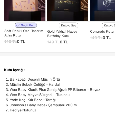
Seçili Kutu
Kutuyu Seç
Kutuyu 
Soft Renkli Özel Tasarım
Gold Yaldızlı Happy
Congrats Kutu
Atlas Kutu
Birthday Kutu
149
TL
0
TL
149
TL
0
TL
149
TL
0
TL
Kutu İçeriği:
Balkabağı Desenli Müslin Örtü
Müslin Bebek Önlüğü – Hardal
Wee Baby Klasik Plus Geniş Ağızlı PP Biberon – Beyaz
Wee Baby Meyve Süzgeci – Turuncu
Yade Keçi Kılı Bebek Tarağı
Johnson’s Baby Bebek Şampuanı 200 ml
Hediye Notunuz