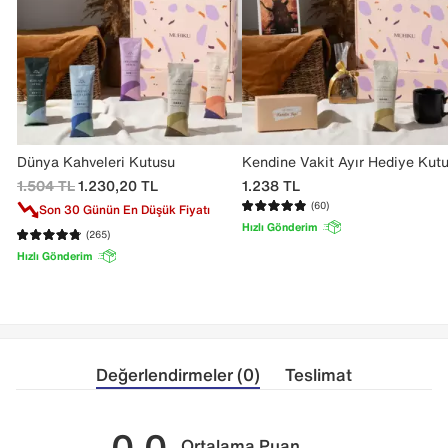
Dünya Kahveleri Kutusu
Kendine Vakit Ayır Hediye Kut
1.504
TL
1.230,20
TL
1.238
TL
(60)
Son 30 Günün En Düşük Fiyatı
Hızlı Gönderim
(265)
Hızlı Gönderim
Değerlendirmeler (0)
Teslimat
0.0
Ortalama Puan