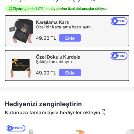
Ziyaretçilerin %70’i hediyelerine özel dokunuşlar ekliyor.
Karşılama Kartı
YENI
Özel bir karşılama hazırlayın.
49.00 TL
Ekle
Özel Dokulu Kurdele
YENI
Şıklığı tamamlayın.
49.00 TL
Ekle
Hediyenizi zenginleştirin
Kutunuza tamamlayıcı hediyeler ekleyin 👇
FAVORI