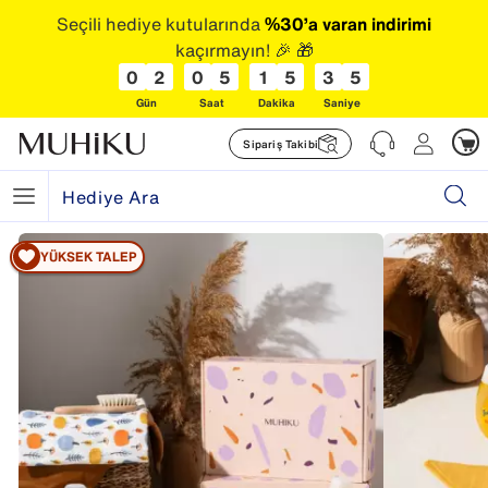
Seçili hediye kutularında
%30’a varan indirimi
kaçırmayın! 🎉 🎁
0
2
0
5
1
5
3
5
Gün
Saat
Dakika
Saniye
Sipariş Takibi
YÜKSEK TALEP