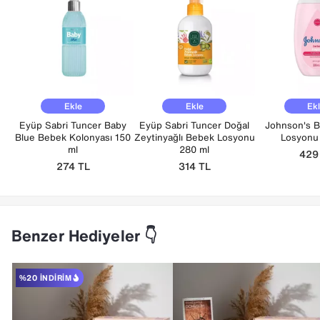
Ekle
Ekle
Ek
Eyüp Sabri Tuncer Baby
Eyüp Sabri Tuncer Doğal
Johnson's 
Blue Bebek Kolonyası 150
Zeytinyağlı Bebek Losyonu
Losyonu
ml
280 ml
42
274
TL
314
TL
Benzer Hediyeler 👇
%20 İNDIRIM