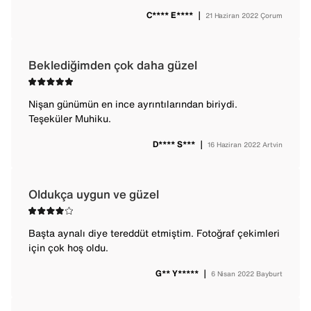
C**** E****
｜
21 Haziran 2022
Çorum
Beklediğimden çok daha güzel
Nişan günümün en ince ayrıntılarından biriydi.
Teşeküler Muhiku.
D**** S***
｜
16 Haziran 2022
Artvin
Oldukça uygun ve güzel
Başta aynalı diye tereddüt etmiştim. Fotoğraf çekimleri
için çok hoş oldu.
G** Y*****
｜
6 Nisan 2022
Bayburt