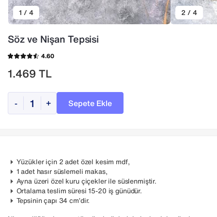
1 / 4
2 / 4
Söz ve Nişan Tepsisi
4.60
1.469
TL
Sepete Ekle
-
+
Yüzükler için 2 adet özel kesim mdf,
1 adet hasır süslemeli makas,
Ayna üzeri özel kuru çiçekler ile süslenmiştir.
Ortalama teslim süresi 15-20 iş günüdür.
Tepsinin çapı 34 cm’dir.