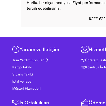
Harika bir nişan hediyesi! Fiyat performans o
tercih edebilirsiniz.
E*** A*
Yardım ve İletişim
Hizmetl
Tüm Yardım Konuları
Ücretsiz Tesl
Kargo Takibi
Koşulsuz İad
Sipariş Takibi
İptal ve İade
Müşteri Hizmetleri
İş Ortaklıkları
Ödeme 