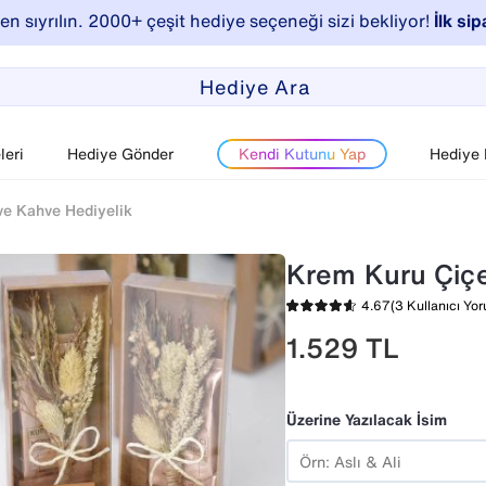
n sıyrılın. 2000+ çeşit hediye seçeneği sizi bekliyor!
İlk sip
eri
Hediye Gönder
Kendi Kutunu Yap
Hediye
ve Kahve Hediyelik
Krem Kuru Çiçe
4.67
(3 Kullanıcı Yo
1.529
TL
Üzerine Yazılacak İsim