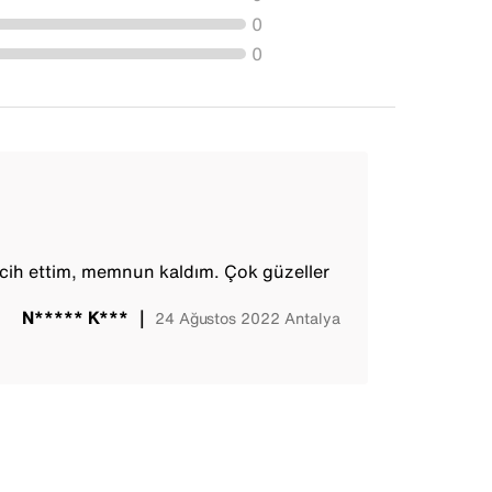
0
0
rcih ettim, memnun kaldım. Çok güzeller
N***** K***
｜
24 Ağustos 2022
Antalya