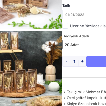
Tarih
Üzerine Yazılacak İ
Hediyelik Adedi
-
+
Tek içimlik Mehmet Efe
Özel şeffaf kapaklı ku
Kişiye özel olarak haz