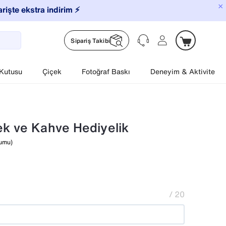
×
arişte ekstra indirim ⚡️
Sipariş Takibi
 Kutusu
Çiçek
Fotoğraf Baskı
Deneyim & Aktivite
k ve Kahve Hediyelik
rumu)
20