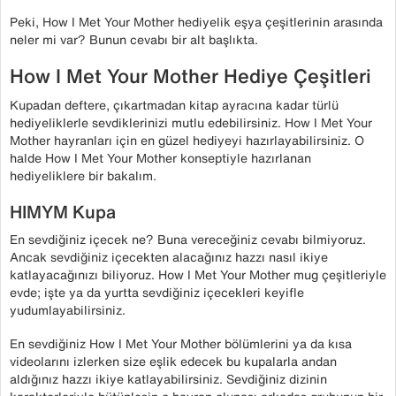
Peki, How I Met Your Mother hediyelik eşya çeşitlerinin arasında
neler mi var? Bunun cevabı bir alt başlıkta.
How I Met Your Mother Hediye Çeşitleri
Kupadan deftere, çıkartmadan kitap ayracına kadar türlü
hediyeliklerle sevdiklerinizi mutlu edebilirsiniz. How I Met Your
Mother hayranları için en güzel hediyeyi hazırlayabilirsiniz. O
halde How I Met Your Mother konseptiyle hazırlanan
hediyeliklere bir bakalım.
HIMYM Kupa
En sevdiğiniz içecek ne? Buna vereceğiniz cevabı bilmiyoruz.
Ancak sevdiğiniz içecekten alacağınız hazzı nasıl ikiye
katlayacağınızı biliyoruz. How I Met Your Mother mug çeşitleriyle
evde; işte ya da yurtta sevdiğiniz içecekleri keyifle
yudumlayabilirsiniz.
En sevdiğiniz How I Met Your Mother bölümlerini ya da kısa
videolarını izlerken size eşlik edecek bu kupalarla andan
aldığınız hazzı ikiye katlayabilirsiniz. Sevdiğiniz dizinin