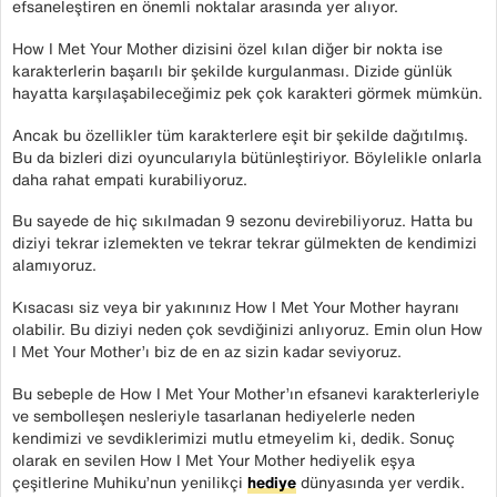
efsaneleştiren en önemli noktalar arasında yer alıyor.
How I Met Your Mother dizisini özel kılan diğer bir nokta ise
karakterlerin başarılı bir şekilde kurgulanması. Dizide günlük
hayatta karşılaşabileceğimiz pek çok karakteri görmek mümkün.
Ancak bu özellikler tüm karakterlere eşit bir şekilde dağıtılmış.
Bu da bizleri dizi oyuncularıyla bütünleştiriyor. Böylelikle onlarla
daha rahat empati kurabiliyoruz.
Bu sayede de hiç sıkılmadan 9 sezonu devirebiliyoruz. Hatta bu
diziyi tekrar izlemekten ve tekrar tekrar gülmekten de kendimizi
alamıyoruz.
Kısacası siz veya bir yakınınız How I Met Your Mother hayranı
olabilir. Bu diziyi neden çok sevdiğinizi anlıyoruz. Emin olun How
I Met Your Mother’ı biz de en az sizin kadar seviyoruz.
Bu sebeple de How I Met Your Mother’ın efsanevi karakterleriyle
ve sembolleşen nesleriyle tasarlanan hediyelerle neden
kendimizi ve sevdiklerimizi mutlu etmeyelim ki, dedik. Sonuç
olarak en sevilen How I Met Your Mother hediyelik eşya
çeşitlerine Muhiku’nun yenilikçi
hediye
dünyasında yer verdik.