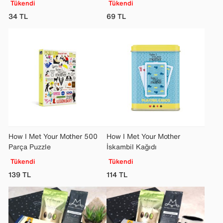
Tükendi
Tükendi
34
TL
69
TL
How I Met Your Mother 500
How I Met Your Mother
Parça Puzzle
İskambil Kağıdı
Tükendi
Tükendi
139
TL
114
TL