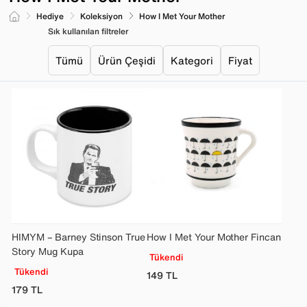
Hediye
Koleksiyon
How I Met Your Mother
Sık kullanılan filtreler
Tümü
Ürün Çeşidi
Kategori
Fiyat
HIMYM – Barney Stinson True
How I Met Your Mother Fincan
Story Mug Kupa
Tükendi
Tükendi
149
TL
179
TL