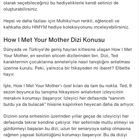
olarak seçebileceğiniz bu hediyeliklerle kendi setinizi de
oluşturabilirsiniz.
Hepsi ve daha fazlası için Muhiku’nun renkli, eğlenceli ve
kahkaha dolu HIMYM hediye koleksiyonunu inceleyebilirsiniz.
How I Met Your Mother Dizi Konusu
Dünyada ve Türkiye’de geniş hayran kitlesine ulaşan How I Met
Your Mother, en sevilen sitcom dizilerinden biri. Dizi, Ted
karakterinin çocuklarına anneleriyle nasıl tanıştığını anlatması
üzerine kurulu. Peki, yalnızca bir hikayeden mi ibaret? Elbette
hayır.
İşte, How I Met Your Mother’ı özel kılan da tam bu nokta. Ted, 9
sezon boyunca bu tanışma hikayesini anlatırken izleyicinin
merakını korumayı başarıyor. İzleyici her defasında “sanırım
buldu ya da bulacak” hissine kapılırken heyecan daha da artıyor.
Dizinin sona ermesinin üzerinden yıllar geçse de izleyiciyi her
defasında tekrar kendine çekiyor. Her seferinde mutlu etmeyi ve
güldürmeyi başaran bu dizi; uzun bir senaryoya sahip olmasına
rağmen yapısal bütünlüğünü korumayı başarıyor. Bu da diziyi