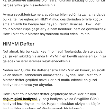
karakterleriyle bütünleşip o hayran olunası arkadaş grubunun bir
parçasıymış gibi hissedebilirsiniz.
Ayrıca sevdiklerinize ne alacağınızı bilemediğiniz zamanlarda da
bu kaliteli ve eğlenceli HIMYM mug çeşitlerinden biriyle küçük
ama anlamlı bir hediye hazırlayabilirsiniz. Kısacası How I Met
Your Mother kupa çeşitleriyle hem kendinizi hem de çevrenizdeki
How I Met Your Mother hayranlarını mutlu edebilirsiniz.
HIMYM Defter
Not almak hiç bu kadar keyifli olmadı! Toplantıda, derste ya da
çalışırken sıkıldığınız anda HIMYM’ın en keyifli sahneleri aklınıza
gelecek ve ister istemez keyifleneceksiniz.
Neden mi? Çünkü bu defterler size HIMYM’ın en komik, en sıcak
ve en samimi sahnelerini anımsatacak. Ayrıca How I Met Your
Mother defter çeşitleri sevdiklerinizi mutlu edecek en güzel
hediyeler arasında yer alıyorlar.
How I Met Your Mother defter çeşitleriyle sevdikleriniz için
doğum günü hediyesi
, yılbaşı hediyesi ya da Sevgililer Günü
hediyesi hazırlayabilirsiniz. Hayranı oldukları diziye ait küçük
hediyeliklerle onların yüzünde sıcacık bir tebessüm