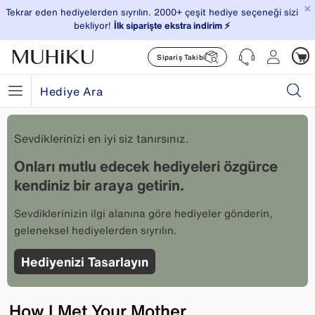
×
Tekrar eden hediyelerden sıyrılın. 2000+ çeşit hediye seçeneği sizi
bekliyor!
İlk siparişte ekstra indirim ⚡️
Sipariş Takibi
Sevdiklerinizi en iyi siz tanırsınız.
Onları mutlu edecek hediyeleri özgürce
kendiniz bir araya getirin.
Sevdiklerinizin ilgi alanına göre hediyeler gönderin,
geleneksel hediyelerden sıyrılın.
Hediyenizi Tasarlayın
How I Met Your Mother