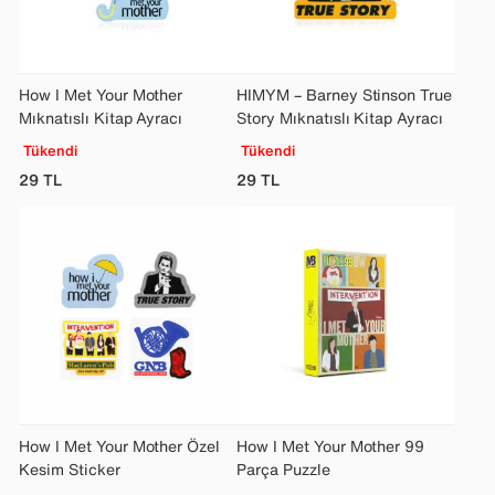
How I Met Your Mother
HIMYM – Barney Stinson True
Mıknatıslı Kitap Ayracı
Story Mıknatıslı Kitap Ayracı
Tükendi
Tükendi
29
TL
29
TL
How I Met Your Mother Özel
How I Met Your Mother 99
Kesim Sticker
Parça Puzzle