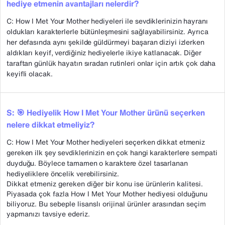
hediye etmenin avantajları nelerdir?
C: How I Met Your Mother hediyeleri ile sevdiklerinizin hayranı
oldukları karakterlerle bütünleşmesini sağlayabilirsiniz. Ayrıca
her defasında aynı şekilde güldürmeyi başaran diziyi izlerken
aldıkları keyif, verdiğiniz hediyelerle ikiye katlanacak. Diğer
taraftan günlük hayatın sıradan rutinleri onlar için artık çok daha
keyifli olacak.
S: 🎯 Hediyelik How I Met Your Mother ürünü seçerken
nelere dikkat etmeliyiz?
C: How I Met Your Mother hediyeleri seçerken dikkat etmeniz
gereken ilk şey sevdiklerinizin en çok hangi karakterlere sempati
duyduğu. Böylece tamamen o karaktere özel tasarlanan
hediyeliklere öncelik verebilirsiniz.
Dikkat etmeniz gereken diğer bir konu ise ürünlerin kalitesi.
Piyasada çok fazla How I Met Your Mother hediyesi olduğunu
biliyoruz. Bu sebeple lisanslı orijinal ürünler arasından seçim
yapmanızı tavsiye ederiz.