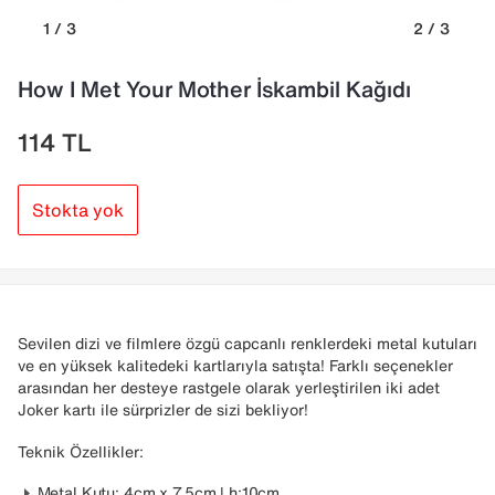
1 / 3
2 / 3
How I Met Your Mother İskambil Kağıdı
114
TL
Stokta yok
Sevilen dizi ve filmlere özgü capcanlı renklerdeki metal kutuları
ve en yüksek kalitedeki kartlarıyla satışta! Farklı seçenekler
arasından her desteye rastgele olarak yerleştirilen iki adet
Joker kartı ile sürprizler de sizi bekliyor!
Teknik Özellikler:
Metal Kutu: 4cm x 7,5cm | h:10cm