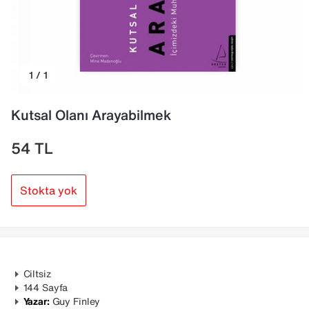
1 / 1
Kutsal Olanı Arayabilmek
54
TL
Stokta yok
Ciltsiz
144 Sayfa
Yazar:
Guy Finley