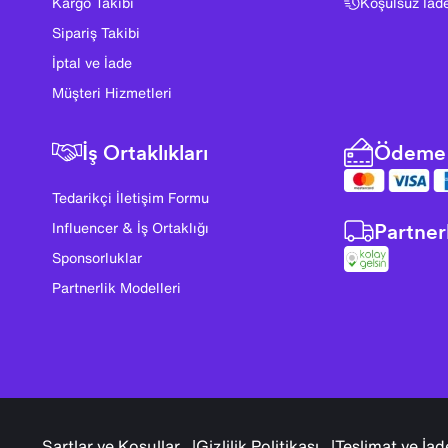
Kargo Takibi
Koşulsuz İad
Sipariş Takibi
İptal ve İade
Müşteri Hizmetleri
İş Ortaklıkları
Ödeme 
Tedarikçi İletişim Formu
Partner
Influencer & İş Ortaklığı
Sponsorluklar
Partnerlik Modelleri
Şartlar ve Koşullar
Gizlilik Politikası
Teslimat ve İad