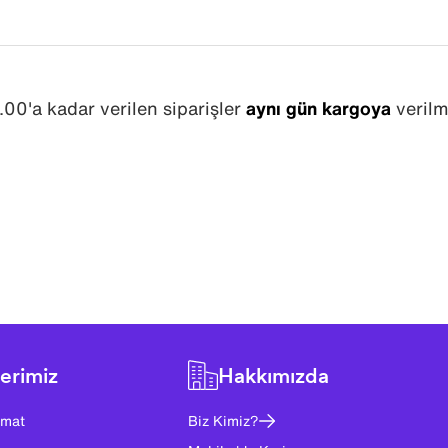
.00'a kadar verilen siparişler
aynı gün kargoya
verilm
erimiz
Hakkımızda
imat
Biz Kimiz?