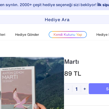
n sıyrılın. 2000+ çeşit hediye seçeneği sizi bekliyor!
İlk sip
eri
Hediye Gönder
Kendi Kutunu Yap
Hediye
Martı
89
TL
S
-
+