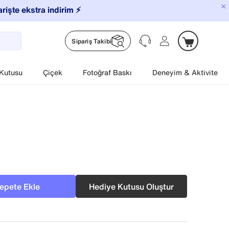
×
arişte ekstra indirim ⚡️
Sipariş Takibi
 Kutusu
Çiçek
Fotoğraf Baskı
Deneyim & Aktivite
epete Ekle
Hediye Kutusu Oluştur