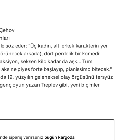
 Çehov
nları
le söz eder: “Üç kadın, altı erkek karakterin yer
 görünecek arkada), dört perdelik bir komedi;
z aksiyon, seksen kilo kadar da aşk… Tüm
 aksine piyes forte başlayıp, pianissimo bitecek.”
a 19. yüzyılın geleneksel olay örgüsünü tersyüz
i genç oyun yazarı Treplev gibi, yeni biçimler
nde sipariş verirseniz
bugün kargoda