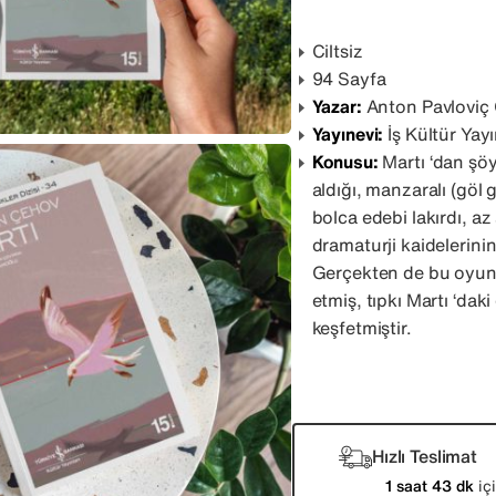
Ciltsiz
94 Sayfa
Yazar:
Anton Pavloviç
Yayınevi:
İş Kültür Yayı
Konusu:
Martı ‘dan şöy
aldığı, manzaralı (göl
bolca edebi lakırdı, a
dramaturji kaidelerinin
Gerçekten de bu oyund
etmiş, tıpkı Martı ‘dak
keşfetmiştir.
Hızlı Teslimat
1 saat 43 dk
içi