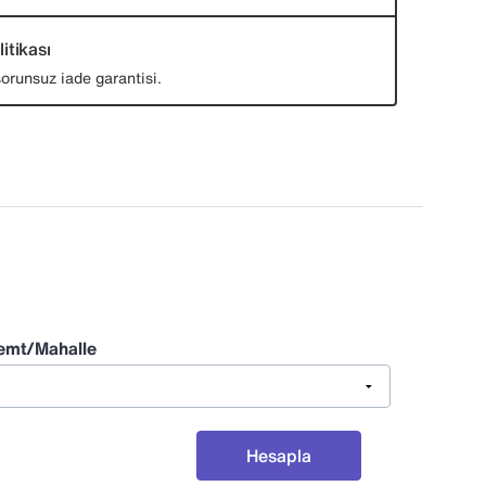
itikası
orunsuz iade garantisi.
emt/Mahalle
Hesapla