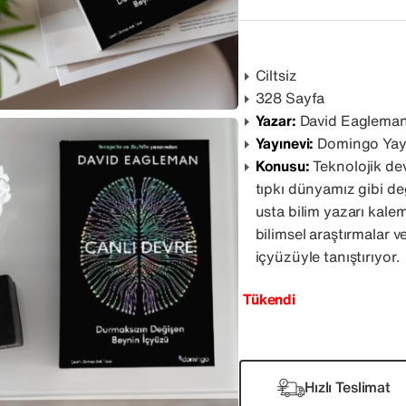
Ciltsiz
328 Sayfa
Yazar:
David Eaglema
Yayınevi:
Domingo Yay
Konusu:
Teknolojik de
tıpkı dünyamız gibi d
usta bilim yazarı kale
bilimsel araştırmalar v
içyüzüyle tanıştırıyor.
Tükendi
Hızlı Teslimat