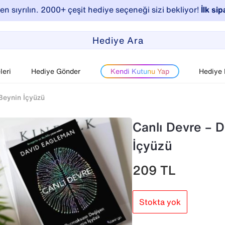
n sıyrılın. 2000+ çeşit hediye seçeneği sizi bekliyor!
İlk sip
eri
Hediye Gönder
Kendi Kutunu Yap
Hediye
Beynin İçyüzü
Canlı Devre – 
İçyüzü
209
TL
Stokta yok