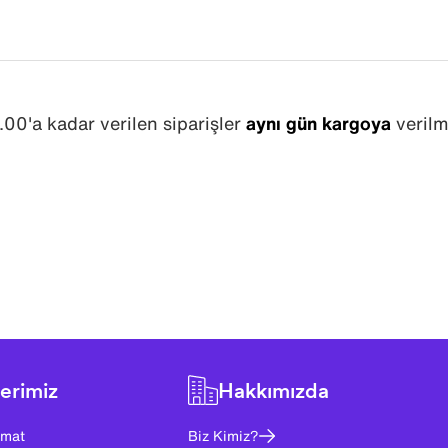
.00'a kadar verilen siparişler
aynı gün kargoya
verilm
erimiz
Hakkımızda
imat
Biz Kimiz?