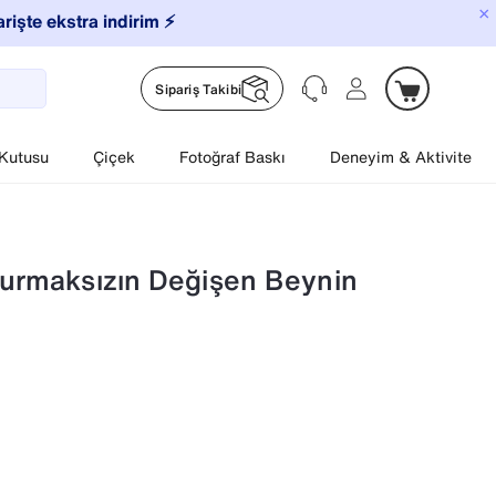
×
arişte ekstra indirim ⚡️
Sipariş Takibi
 Kutusu
Çiçek
Fotoğraf Baskı
Deneyim & Aktivite
Durmaksızın Değişen Beynin