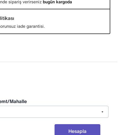
nde sipariş verirseniz
bugün kargoda
itikası
orunsuz iade garantisi.
emt/Mahalle
Hesapla