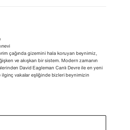
n
ınevi
vrim çağında gizemini hala koruyan beynimiz,
eğişken ve akışkan bir sistem. Modern zamanın
mlerinden David Eagleman Canlı Devre ile en yeni
e ilginç vakalar eşliğinde bizleri beynimizin