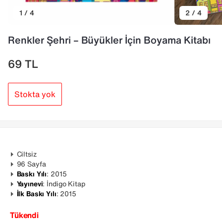
1 / 4
2 / 4
Renkler Şehri – Büyükler İçin Boyama Kitabı
69
TL
Stokta yok
Ciltsiz
96 Sayfa
Baskı Yılı
: 2015
Yayınevi
: İndigo Kitap
İlk Baskı Yılı
: 2015
Tükendi