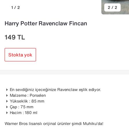
1 / 2
2 / 2
Harry Potter Ravenclaw Fincan
149
TL
Stokta yok
En sevdiğiniz içeceğinize Ravenclaw eşlik ediyor.
Malzeme : Porselen
Yükseklik : 85 mm
Çap : 75 mm
Hacim : 180 ml
Warner Bros lisanslı orijinal ürünler şimdi Muhiku’da!