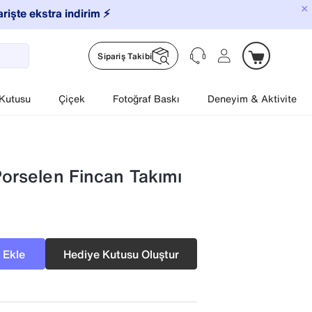
×
arişte ekstra indirim ⚡️
Sipariş Takibi
 Kutusu
Çiçek
Fotoğraf Baskı
Deneyim & Aktivite
Porselen Fincan Takımı
 Ekle
Hediye Kutusu Oluştur