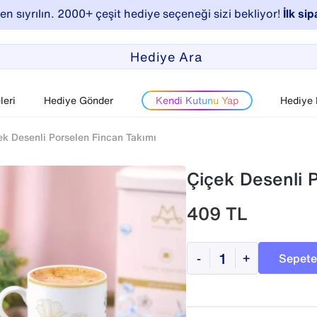
n sıyrılın. 2000+ çeşit hediye seçeneği sizi bekliyor!
İlk sip
eri
Hediye Gönder
Kendi Kutunu Yap
Hediye
ek Desenli Porselen Fincan Takımı
Çiçek Desenli 
409
TL
Sepete
-
+