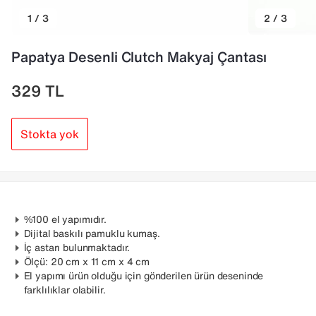
1 / 3
2 / 3
Papatya Desenli Clutch Makyaj Çantası
329
TL
Stokta yok
%100 el yapımıdır.
Dijital baskılı pamuklu kumaş.
İç astarı bulunmaktadır.
Ölçü: 20 cm x 11 cm x 4 cm
El yapımı ürün olduğu için gönderilen ürün deseninde
farklılıklar olabilir.