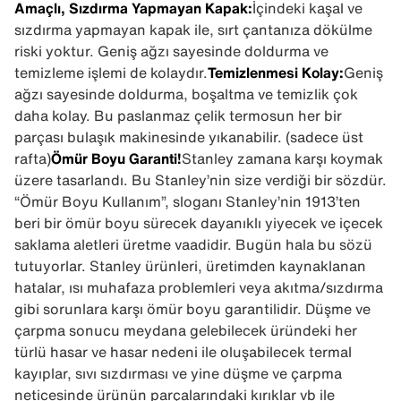
Amaçlı, Sızdırma Yapmayan Kapak:
İçindeki kaşal ve
sızdırma yapmayan kapak ile, sırt çantanıza dökülme
riski yoktur. Geniş ağzı sayesinde doldurma ve
temizleme işlemi de kolaydır.
Temizlenmesi Kolay:
Geniş
ağzı sayesinde doldurma, boşaltma ve temizlik çok
daha kolay. Bu paslanmaz çelik termosun her bir
parçası bulaşık makinesinde yıkanabilir. (sadece üst
rafta)
Ömür Boyu Garanti!
Stanley zamana karşı koymak
üzere tasarlandı. Bu Stanley’nin size verdiği bir sözdür.
“Ömür Boyu Kullanım”, sloganı Stanley’nin 1913’ten
beri bir ömür boyu sürecek dayanıklı yiyecek ve içecek
saklama aletleri üretme vaadidir. Bugün hala bu sözü
tutuyorlar. Stanley ürünleri, üretimden kaynaklanan
hatalar, ısı muhafaza problemleri veya akıtma/sızdırma
gibi sorunlara karşı ömür boyu garantilidir. Düşme ve
çarpma sonucu meydana gelebilecek üründeki her
türlü hasar ve hasar nedeni ile oluşabilecek termal
kayıplar, sıvı sızdırması ve yine düşme ve çarpma
neticesinde ürünün parçalarındaki kırıklar vb ile