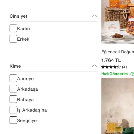
Cinsiyet
Kadın
Erkek
Eğlenceli Doğu
1.764
TL
Kime
(4)
Hızlı Gönderim
Anneye
Arkadaşa
Babaya
İş Arkadaşına
Sevgiliye