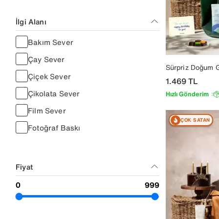
İlgi Alanı
Bakım Sever
Çay Sever
Sürpriz Doğum 
Çiçek Sever
1.469
TL
Çikolata Sever
Hızlı Gönderim
Film Sever
ÇOK SATAN
Fotoğraf Baskı
Hobi Sever
Kahve Sever
Fiyat
Kitap Sever
Mum Sever
Plan Sever