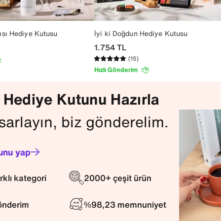
sı Hediye Kutusu
İyi ki Doğdun Hediye Kutusu
1.754
TL
(15)
Hızlı Gönderim
 Hediye Kutunu Hazırla
sarlayın, biz gönderelim.
unu yap
rklı kategori
2000+ çeşit ürün
gönderim
%98,23 memnuniyet