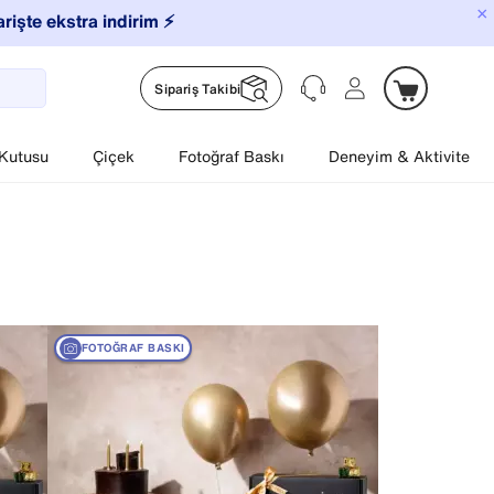
×
arişte ekstra indirim ⚡️
Sipariş Takibi
 Kutusu
Çiçek
Fotoğraf Baskı
Deneyim & Aktivite
FOTOĞRAF BASKI