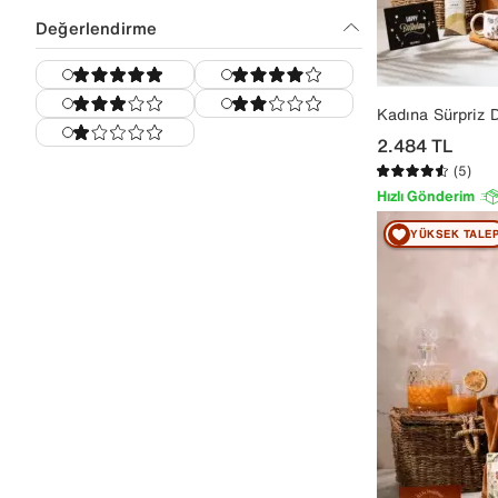
Tütsü Sever
Değerlendirme
Hayvansever
Kurumsal
Kadına Sürpriz
2.484
TL
(5)
Hızlı Gönderim
YÜKSEK TALE