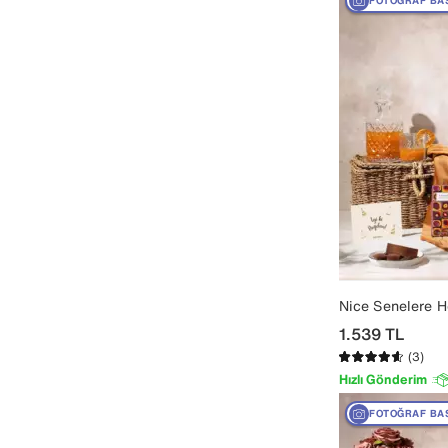
FOTOĞRAF BA
Nice Senelere H
1.539
TL
(3)
Hızlı Gönderim
FOTOĞRAF BA