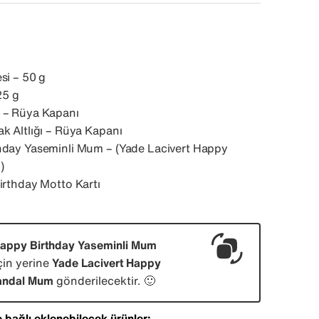
si – 50 g
25 g
 – Rüya Kapanı
k Altlığı – Rüya Kapanı
day Yaseminli Mum – (Yade Lacivert Happy
)
irthday Motto Kartı
appy Birthday Yaseminli Mum
çin yerine
Yade Lacivert Happy
andal Mum
gönderilecektir. 🙂
 bağlı eklenebilecek ürünler: