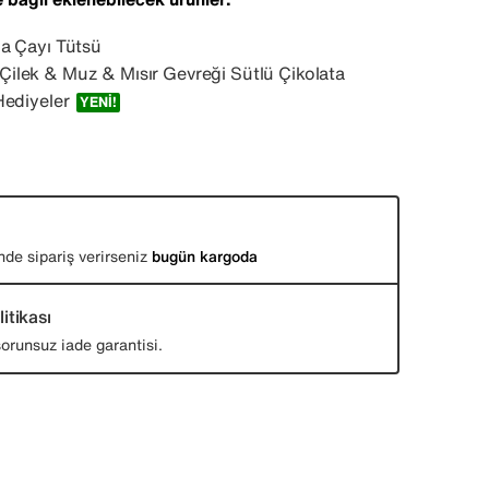
a Çayı Tütsü
lek & Muz & Mısır Gevreği Sütlü Çikolata
Hediyeler
YENI!
nde sipariş verirseniz
bugün kargoda
itikası
orunsuz iade garantisi.