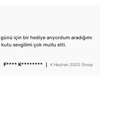
günü için bir hediye arıyordum aradığımı
utu sevgilimi çok mutlu etti.
F**** K********
｜
4 Haziran 2022
Sinop