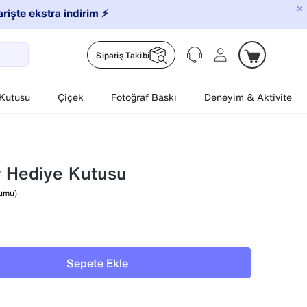
×
arişte ekstra indirim ⚡️
Sipariş Takibi
 Kutusu
Çiçek
Fotoğraf Baskı
Deneyim & Aktivite
y Hediye Kutusu
rumu)
Sepete Ekle