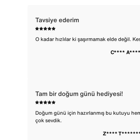
Tavsiye ederim
O kadar hızlılar ki şaşırmamak elde değil. Ke
C**** A***
Tam bir doğum günü hediyesi!
Doğum günü için hazırlanmış bu kutuyu he
çok sevdik.
Z**** T******