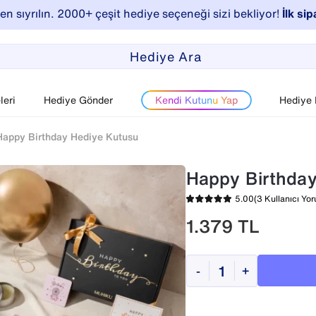
n sıyrılın. 2000+ çeşit hediye seçeneği sizi bekliyor!
İlk sip
eri
Hediye Gönder
Kendi Kutunu Yap
Hediye
Happy Birthday Hediye Kutusu
Happy Birthda
5.00
(3 Kullanıcı Yo
1.379
TL
-
+