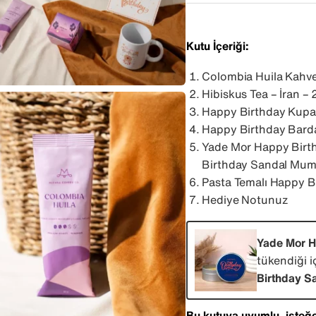
Kutu İçeriği:
Colombia Huila Kahve
Hibiskus Tea – İran – 
Happy Birthday Kupa
Happy Birthday Barda
Yade Mor Happy Birth
Birthday Sandal Mum
Pasta Temalı Happy B
Hediye Notunuz
Yade Mor H
tükendiği i
Birthday S
Bu kutuya uyumlu, isteğe