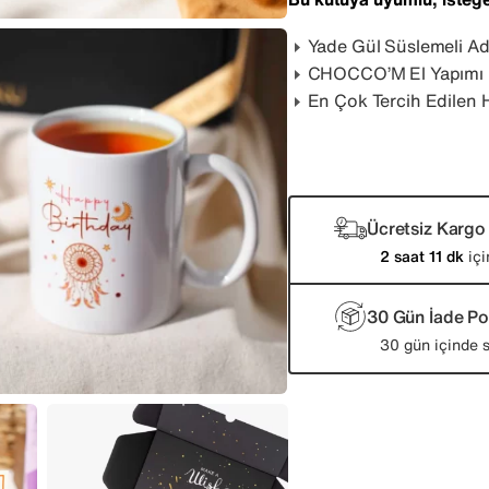
Yade Gül Süslemeli Ad
CHOCCO’M El Yapımı Çi
En Çok Tercih Edilen 
Ücretsiz Kargo
2 saat 11 dk
içi
30 Gün İade Pol
30 gün içinde s