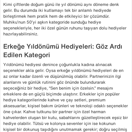
Kimi çiftlerde doğum günü ile yıl dönümü aynı döneme denk
gelir. Bu durumda iki kutlamayı tek bir anlamlı hediyede
birleştirmek hem pratik hem de etkileyici bir çözümdür.
Muhiku’nun 50’yi aşkın kategoride sunduğu hediye
seçenekleriyle, her iki özel günün ruhunu taşıyan dolu hediyeler
hazırlayabilirsiniz.
Erkeğe Yıldönümü Hediyeleri: Göz Ardı
Edilen Kategori
Yıldönümü hediyesi denince çoğunlukla kadına alınacak
seçenekler akla gelir. Oysa erkeğe yıldönümü hediyeleri de en
az onlar kadar özenli ve düşünülmüş olabilir. Partnerinizin ilgi
alanlarını ve günlük rutinini göz önünde bulundurarak
seçeceğiniz bir hediye, “Sen benim için özelsin.” mesajını
erkeklere de en güçlü biçimde ulaştırır. Erkekler için popüler
hediye kategorilerinde kahve ve çay setleri, premium
aksesuarlar, kişisel bakım ürünleri ve teknoloji odaklı seçenekler
öne çıkar. Kahve tutkunu bir partner için özel harman
kahvelerden oluşan bir kutu, sabahlarını güzelleştirecek eşsiz bir
hediye olabilir. Tütsü ve kolonya sevenler için ise kokunun
kişisel bir dokunuş taşıdığını unutmamak gerekir; doğru seçilmiş