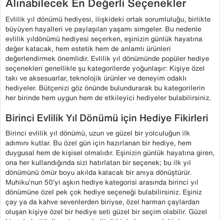
Alınabilecek En Değerli Seçenekler
Evlilik yıl dönümü hediyesi, ilişkideki ortak sorumluluğu, birlikte
büyüyen hayalleri ve paylaşılan yaşamı simgeler. Bu nedenle
evlilik yıldönümü hediyesi seçerken, eşinizin günlük hayatına
değer katacak, hem estetik hem de anlamlı ürünleri
değerlendirmek önemlidir. Evlilik yıl dönümünde popüler hediye
seçenekleri genellikle şu kategorilerde yoğunlaşır: Kişiye özel
takı ve aksesuarlar, teknolojik ürünler ve deneyim odaklı
hediyeler. Bütçenizi göz önünde bulundurarak bu kategorilerin
her birinde hem uygun hem de etkileyici hediyeler bulabilirsiniz.
Birinci Evlilik Yıl Dönümü için Hediye Fikirleri
Birinci evlilik yıl dönümü, uzun ve güzel bir yolculuğun ilk
adımını kutlar. Bu özel gün için hazırlanan bir hediye, hem
duygusal hem de kişisel olmalıdır. Eşinizin günlük hayatına giren,
ona her kullandığında sizi hatırlatan bir seçenek; bu ilk yıl
dönümünü ömür boyu akılda kalacak bir anıya dönüştürür.
Muhiku’nun 50’yi aşkın hediye kategorisi arasında birinci yıl
dönümüne özel pek çok hediye seçeneği bulabilirsiniz. Eşiniz
çay ya da kahve sevenlerden biriyse, özel harman çaylardan
oluşan kişiye özel bir hediye seti güzel bir seçim olabilir. Güzel