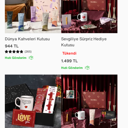
Dünya Kahveleri Kutusu
Sevgiliye Sürpriz Hediye
Kutusu
944
TL
(265)
Tükendi
Hızlı Gönderim
1.499
TL
Hızlı Gönderim