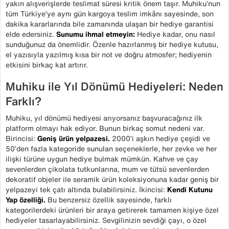
yakın alışverişlerde teslimat süresi kritik önem taşır. Muhiku’nun
tüm Türkiye’ye aynı gün kargoya teslim imkânı sayesinde, son
dakika kararlarında bile zamanında ulaşan bir hediye garantisi
elde edersiniz.
Sunumu ihmal etmeyin:
Hediye kadar, onu nasıl
sunduğunuz da önemlidir. Özenle hazırlanmış bir hediye kutusu,
el yazısıyla yazılmış kısa bir not ve doğru atmosfer; hediyenin
etkisini birkaç kat artırır.
Muhiku ile Yıl Dönümü Hediyeleri: Neden
Farklı?
Muhiku, yıl dönümü hediyesi arıyorsanız başvuracağınız ilk
platform olmayı hak ediyor. Bunun birkaç somut nedeni var.
Birincisi:
Geniş ürün yelpazesi.
2000’i aşkın hediye çeşidi ve
50’den fazla kategoride sunulan seçeneklerle, her zevke ve her
ilişki türüne uygun hediye bulmak mümkün. Kahve ve çay
sevenlerden çikolata tutkunlarına, mum ve tütsü sevenlerden
dekoratif objeler ile seramik ürün koleksiyonuna kadar geniş bir
yelpazeyi tek çatı altında bulabilirsiniz. İkincisi:
Kendi Kutunu
Yap özelliği.
Bu benzersiz özellik sayesinde, farklı
kategorilerdeki ürünleri bir araya getirerek tamamen kişiye özel
hediyeler tasarlayabilirsiniz. Sevgilinizin sevdiği çayı, o özel