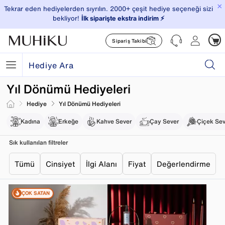
×
Tekrar eden hediyelerden sıyrılın. 2000+ çeşit hediye seçeneği sizi
bekliyor!
İlk siparişte ekstra indirim ⚡️
Sipariş Takibi
Yıl Dönümü Hediyeleri
Hediye
Yıl Dönümü Hediyeleri
Kadına
Erkeğe
Kahve Sever
Çay Sever
Çiçek Se
Sık kullanılan filtreler
Tümü
Cinsiyet
İlgi Alanı
Fiyat
Değerlendirme
ÇOK SATAN