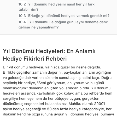
Yıl dönümü hediyesini nasıl her yıl farklı
tutabilirim?
Erkeğe yıl dönümü hediyesi vermek gerekir mi?
Yıl dönümü ile doğum günü aynı döneme denk
gelirse ne yapmalıyım?
Yıl Dönümü Hediyeleri: En Anlamlı
Hediye Fikirleri Rehberi
Bir yıl dönümü hediyesi, yalnızca güzel bir nesne değildir.
Birlikte geçirilen zamanın değerini, paylaşılan anıların ağırlığını
ve geleceğe dair verilen sözlerin somutlaşmış halini taşır. Doğru
seçilmiş bir hediye, “Seni görüyorum, anlıyorum ve bu günü
önemsiyorum.” demenin en içten yollarından biridir. Yıl dönümü
hediyeleri arasında kaybolmak çok kolay; ama bu rehberde hem
sevgiliye hem eşe hem de her bütçeye uygun, gerçekten
düşünülmüş seçenekleri bulacaksınız. Muhiku olarak 2000’i
aşkın hediye seçeneği ve 50’den fazla hediye kategorisiyle, her
ilişkinin kendine özgü ruhuna uygun yıl dönümü hediyesi bulmayı