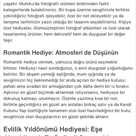
yaşatır. Muhiku’da fotoğraflı ürünleri birbirinden farklı
kategorilerde bulabilirsiniz. Bir kupa üzerine sevgilinizle birlikte
çekildiğiniz fotoğrafı işleyebilir, özel bir not ekleyebilir ya da
tanışma tarihinizin yazılı olduğu bir tasarım seçebilirsiniz. Kişiye
özel hediyeler, ölümsüzleştiren fotoğraf albümleri ve özel olarak
tasarlanmış ürünler; hem dekoratif hem de duygusal bir değer
taşır.
Romantik Hediye: Atmosferi de Düşünün
Romantik hediye vermek, yalnızca doğru ürünü seçmekle
bitmez. Hediyeyi nasıl sunduğunuz, o anın duygusal yoğunluğunu
belirler. Bir akşam yemeği eşliğinde, mum ışığında ya da
sevgilinizin hiç beklemediği bir anda açılan bir hediye kutusu;
pahalı ama sıradan bir armağandan çok daha derin bir iz bırakır.
Aşkınızı en güzel biçimde aktarmak istiyorsanız, hediyeye bir
dokunuş katmayı unutmayın. Özenle yazılmış kısa bir not,
birlikte geçirdiğiniz en güzel anı anlatan birkaç satır ya da Kendi
Kutunu Yap özelliğiyle tamamen size özel hazırladığınız bir kutu;
sevgilinize olan duygularınızı en güzel şekilde aktarır.
Evlilik Yıldönümü Hediyesi: Eşe