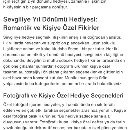
için seçtiğiniz yıl dönümü hediyesi, zamanla ilişkinizin
hikâyesinin bir parçasına dönüşür.
Sevgiliye Yıl Dönümü Hediyesi:
Romantik ve Kişiye Özel Fikirler
Sevgiliye hediye seçmek, ilişkinin enerjisini doğrudan yansıtır.
İlk yıllarda heyecan ve sürpriz ön plandayken, uzun soluklu
ilişkilerde anlam ve kalıcılık daha önemli bir yer tutar. Her iki
durumda da en etkili yıl dönümü hediyesi, sevgilinizin kişiliğine
dokunandır. Sevgilinizi mutlu edecek hediye fikirleri arasında en
çok öne çıkanlar şunlardır: Fotoğraflı ürünler, kişiye özel
tasarımlar, nostaljiyi ön plana çıkaran seçenekler ve çiftler için
özel hazırlanan konsept kutular. Muhiku’nun geniş ürün
yelpazesinde bu kategorilerin tamamını bir arada bulabilirsiniz.
Fotoğraflı ve Kişiye Özel Hediye Seçenekleri
Özel fotoğraf içeren hediyeler, yıl dönümünde en sık tercih
edilen ve en çok etki bırakan seçenekler arasında yer alır. Kişiye
özel fotoğraf baskılı ürünler, “Bu hediye sadece sana ait.”
duygusunu yaratır. Fotoğraflı kupa, kişiye özel defter ya da tarih
yazılı olduğu bir dekoratif nesne; her bakışta o özel günü yeniden