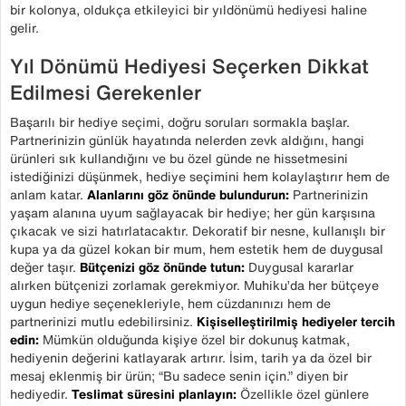
bir kolonya, oldukça etkileyici bir yıldönümü hediyesi haline
gelir.
Yıl Dönümü Hediyesi Seçerken Dikkat
Edilmesi Gerekenler
Başarılı bir hediye seçimi, doğru soruları sormakla başlar.
Partnerinizin günlük hayatında nelerden zevk aldığını, hangi
ürünleri sık kullandığını ve bu özel günde ne hissetmesini
istediğinizi düşünmek, hediye seçimini hem kolaylaştırır hem de
anlam katar.
Alanlarını göz önünde bulundurun:
Partnerinizin
yaşam alanına uyum sağlayacak bir hediye; her gün karşısına
çıkacak ve sizi hatırlatacaktır. Dekoratif bir nesne, kullanışlı bir
kupa ya da güzel kokan bir mum, hem estetik hem de duygusal
değer taşır.
Bütçenizi göz önünde tutun:
Duygusal kararlar
alırken bütçenizi zorlamak gerekmiyor. Muhiku’da her bütçeye
uygun hediye seçenekleriyle, hem cüzdanınızı hem de
partnerinizi mutlu edebilirsiniz.
Kişiselleştirilmiş hediyeler tercih
edin:
Mümkün olduğunda kişiye özel bir dokunuş katmak,
hediyenin değerini katlayarak artırır. İsim, tarih ya da özel bir
mesaj eklenmiş bir ürün; “Bu sadece senin için.” diyen bir
hediyedir.
Teslimat süresini planlayın:
Özellikle özel günlere