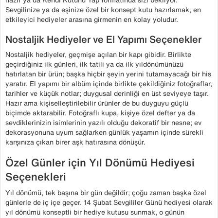
Sevgilinize ya da eşinize özel bir konsept kutu hazırlamak, en
etkileyici hediyeler arasına girmenin en kolay yoludur.
Nostaljik Hediyeler ve El Yapımı Seçenekler
Nostaljik hediyeler, geçmişe açılan bir kapı gibidir. Birlikte
geçirdiğiniz ilk günleri, ilk tatili ya da ilk yıldönümünüzü
hatırlatan bir ürün; başka hiçbir şeyin yerini tutamayacağı bir his
yaratır. El yapımı bir albüm içinde birlikte çekildiğiniz fotoğraflar,
tarihler ve küçük notlar; duygusal derinliği en üst seviyeye taşır.
Hazır ama kişiselleştirilebilir ürünler de bu duyguyu güçlü
biçimde aktarabilir. Fotoğraflı kupa, kişiye özel defter ya da
sevdiklerinizin isimlerinin yazılı olduğu dekoratif bir nesne; ev
dekorasyonuna uyum sağlarken günlük yaşamın içinde sürekli
karşınıza çıkan birer aşk hatırasına dönüşür.
Özel Günler için Yıl Dönümü Hediyesi
Seçenekleri
Yıl dönümü, tek başına bir gün değildir; çoğu zaman başka özel
günlerle de iç içe geçer. 14 Şubat Sevgililer Günü hediyesi olarak
yıl dönümü konseptli bir hediye kutusu sunmak, o günün