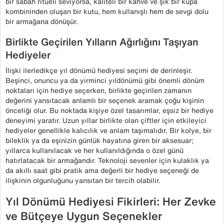
bir sabah ritüeli seviyorsa, kaliteli bir kahve ve şık bir kupa
kombininden oluşan bir kutu, hem kullanışlı hem de sevgi dolu
bir armağana dönüşür.
Birlikte Geçirilen Yılların Ağırlığını Taşıyan
Hediyeler
İlişki ilerledikçe yıl dönümü hediyesi seçimi de derinleşir.
Beşinci, onuncu ya da yirminci yıldönümü gibi önemli dönüm
noktaları için hediye seçerken, birlikte geçirilen zamanın
değerini yansıtacak anlamlı bir seçenek aramak çoğu kişinin
önceliği olur. Bu noktada kişiye özel tasarımlar, eşsiz bir hediye
deneyimi yaratır. Uzun yıllar birlikte olan çiftler için etkileyici
hediyeler genellikle kalıcılık ve anlam taşımalıdır. Bir kolye, bir
bileklik ya da eşinizin günlük hayatına giren bir aksesuar;
yıllarca kullanılacak ve her kullanıldığında o özel günü
hatırlatacak bir armağandır. Teknoloji sevenler için kulaklık ya
da akıllı saat gibi pratik ama değerli bir hediye seçeneği de
ilişkinin olgunluğunu yansıtan bir tercih olabilir.
Yıl Dönümü Hediyesi Fikirleri: Her Zevke
ve Bütçeye Uygun Seçenekler