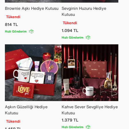
Brownie Aşkı Hediye Kutusu
Sevginin Huzuru Hediye
Kutusu
Tükendi
Tükendi
814
TL
1.094
TL
Hızlı Gönderim
Hızlı Gönderim
Aşkın Güzelliği Hediye
Kahve Sever Sevgiliye Hediye
Kutusu
Kutusu
1.379
TL
Tükendi
Hızlı Gönderim
1.459
TL