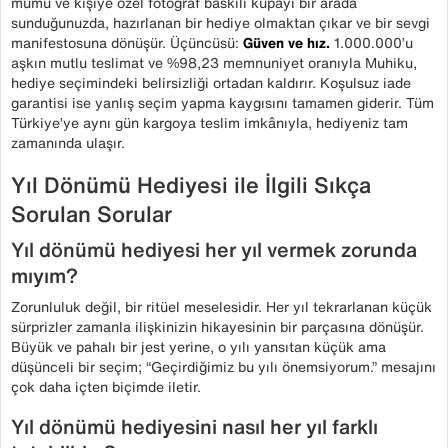
mumu ve kişiye özel fotoğraf baskılı kupayı bir arada
sunduğunuzda, hazırlanan bir hediye olmaktan çıkar ve bir sevgi
manifestosuna dönüşür. Üçüncüsü:
Güven ve hız.
1.000.000’u
aşkın mutlu teslimat ve %98,23 memnuniyet oranıyla Muhiku,
hediye seçimindeki belirsizliği ortadan kaldırır. Koşulsuz iade
garantisi ise yanlış seçim yapma kaygısını tamamen giderir. Tüm
Türkiye’ye aynı gün kargoya teslim imkânıyla, hediyeniz tam
zamanında ulaşır.
Yıl Dönümü Hediyesi ile İlgili Sıkça
Sorulan Sorular
Yıl dönümü hediyesi her yıl vermek zorunda
mıyım?
Zorunluluk değil, bir ritüel meselesidir. Her yıl tekrarlanan küçük
sürprizler zamanla ilişkinizin hikayesinin bir parçasına dönüşür.
Büyük ve pahalı bir jest yerine, o yılı yansıtan küçük ama
düşünceli bir seçim; “Geçirdiğimiz bu yılı önemsiyorum.” mesajını
çok daha içten biçimde iletir.
Yıl dönümü hediyesini nasıl her yıl farklı