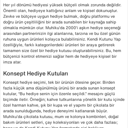
Her yıl dönümü hediyesi yüksek bütçeli olmak zorunda değildir.
Önemli olan, hediyeye kattığınız anlam ve kişisel dokunuştur.
Zevke ve bütçeye uygun hediye bulmak, doğru platformu ve
doğru ürün çeşitliliğini bir arada sunabilen bir kaynağa sahip
olmakla mümkün olur. Muhiku’da 2000’i aşkın hediye seçeneği
arasından partnerinizin ilgi alanlarına, tarzına ve bu özel günün
ruhuna uygun ürünleri kolayca bulabilirsiniz. Kendi Kutunu Yap
özelliğiyle, farklı kategorilerdeki ürünleri bir araya getirerek
tamamen size özel bir hediye kutusu oluşturabilirsiniz. Bu, hem
bütçenizi kontrol etmenizi sağlar hem de hediyeye kişisel bir
imza atar.
Konsept Hediye Kutuları
Konsept hediye seçimi, tek bir ürünün ötesine geçer. Birden
fazla küçük ama düşünülmüş ürünü bir arada sunan konsept
kutular, “Bu hediye senin için özenle seçildi.” mesajını güçlü
biçimde iletir. Örneğin; kahve tutkunlarına yönelik bir kutu içinde
özel harman kahve, şık bir kupa ve el yapımı bir çikolata bir
arada sunulduğunda, hediye deneyimi katlanarak büyür.
Muhiku’da çikolata kutusu, mum ve kolonya kombinleri, doğal
bakım ürünleri setleri, çay koleksiyonları ve çok daha fazlası;
hazır ya da Kendi Kutunu Yap formatında sizi bekliyor.