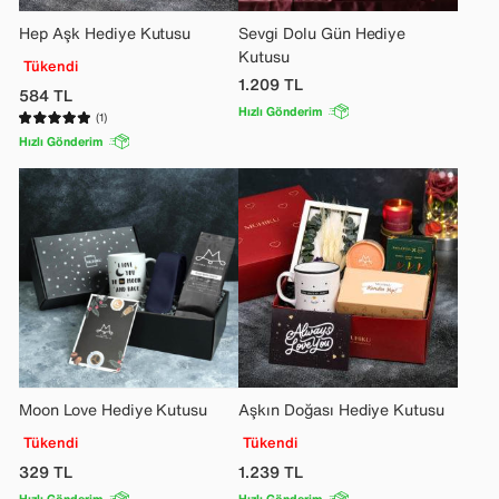
Hep Aşk Hediye Kutusu
Sevgi Dolu Gün Hediye
Kutusu
Tükendi
1.209
TL
584
TL
Hızlı Gönderim
(1)
Hızlı Gönderim
Moon Love Hediye Kutusu
Aşkın Doğası Hediye Kutusu
Tükendi
Tükendi
329
TL
1.239
TL