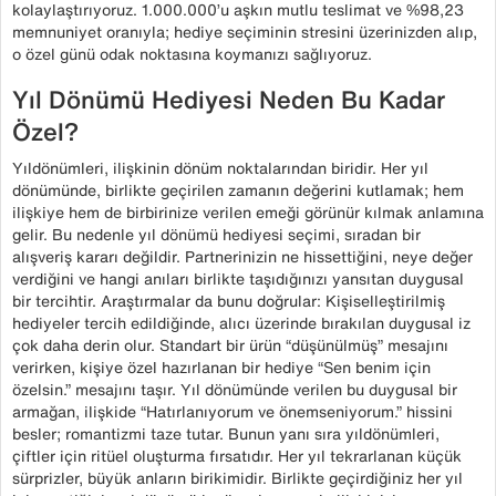
kolaylaştırıyoruz. 1.000.000’u aşkın mutlu teslimat ve %98,23
memnuniyet oranıyla; hediye seçiminin stresini üzerinizden alıp,
o özel günü odak noktasına koymanızı sağlıyoruz.
Yıl Dönümü Hediyesi Neden Bu Kadar
Özel?
Yıldönümleri, ilişkinin dönüm noktalarından biridir. Her yıl
dönümünde, birlikte geçirilen zamanın değerini kutlamak; hem
ilişkiye hem de birbirinize verilen emeği görünür kılmak anlamına
gelir. Bu nedenle yıl dönümü hediyesi seçimi, sıradan bir
alışveriş kararı değildir. Partnerinizin ne hissettiğini, neye değer
verdiğini ve hangi anıları birlikte taşıdığınızı yansıtan duygusal
bir tercihtir. Araştırmalar da bunu doğrular: Kişiselleştirilmiş
hediyeler tercih edildiğinde, alıcı üzerinde bırakılan duygusal iz
çok daha derin olur. Standart bir ürün “düşünülmüş” mesajını
verirken, kişiye özel hazırlanan bir hediye “Sen benim için
özelsin.” mesajını taşır. Yıl dönümünde verilen bu duygusal bir
armağan, ilişkide “Hatırlanıyorum ve önemseniyorum.” hissini
besler; romantizmi taze tutar. Bunun yanı sıra yıldönümleri,
çiftler için ritüel oluşturma fırsatıdır. Her yıl tekrarlanan küçük
sürprizler, büyük anların birikimidir. Birlikte geçirdiğiniz her yıl