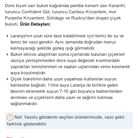
Dore biyeli sarı buket kağıdında pembe kenarlı sarı Karanfil,
turuncu Confident Gül, turuncu Caribou Krizantem, mor
Purpette Krizantem, Solidago ve Ruzkoz’dan oluşan çiçek
buketi.
Ürün Detayları:
Laranja’nın uzun süre taze kalabilmesi için temiz bir su ve
temiz bir vazo gerekir. Aynı zamanda doğrudan maruz
kalmayacağı şekilde güneş ışığı görmelidir.
Buket elinize ulaştıktan sonra içerisinde bulunan çiçekleri
vazoya yerleştirmeden önce suya değecek kısımlardaki
yaprakları temizlenmeli ve sapları uçlarından verev kesilerek
suya koyulmalıdır.
Çiçek buketinin daha uzun yaşaması kullanılan suyun
kalitesine bağlıdır. 1 litre suya Laranja ile birlikte gelen
besinin eklenerek suyun 7-10 gün boyunca bakterilerden
arınması ve çiçeklerin daha uzun ve sağlıklı kalması
sağlanmalıdır.
Not: Vazolu gönderim seçilen ürünlerimizde, vazo şekli
farklılık gösterebilir.