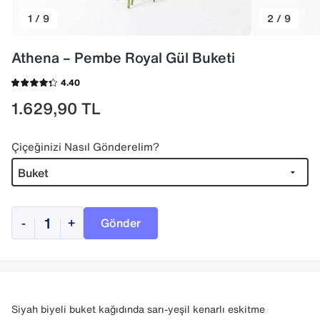
1 / 9
2 / 9
Athena – Pembe Royal Gül Buketi
4.40
1.629,90
TL
Çiçeğinizi Nasıl Gönderelim?
-
+
Gönder
Siyah biyeli buket kağıdında sarı-yeşil kenarlı eskitme