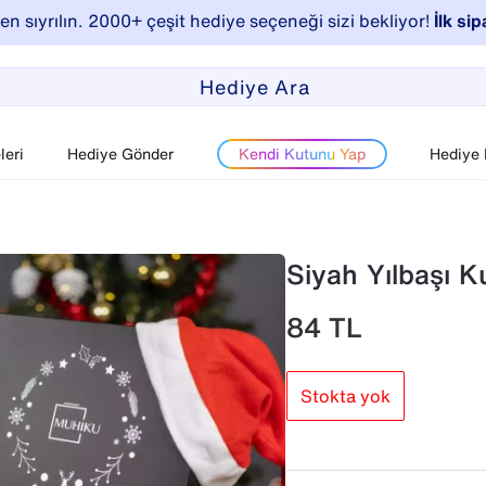
n sıyrılın. 2000+ çeşit hediye seçeneği sizi bekliyor!
İlk sip
eri
Hediye Gönder
Kendi Kutunu Yap
Hediye
Siyah Yılbaşı K
84
TL
Stokta yok