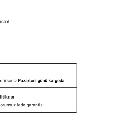
m
istol
verirseniz
Pazartesi günü kargoda
itikası
orunsuz iade garantisi.