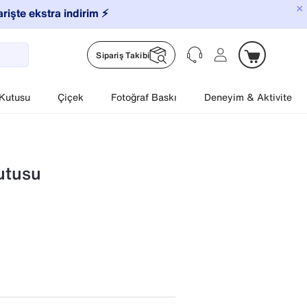
×
arişte ekstra indirim ⚡️
Sipariş Takibi
 Kutusu
Çiçek
Fotoğraf Baskı
Deneyim & Aktivite
utusu