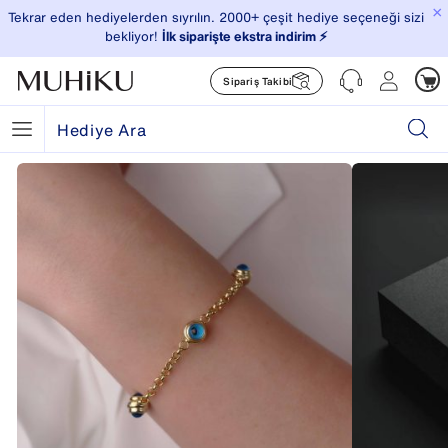
×
Tekrar eden hediyelerden sıyrılın. 2000+ çeşit hediye seçeneği sizi
bekliyor!
İlk siparişte ekstra indirim ⚡️
Sipariş Takibi