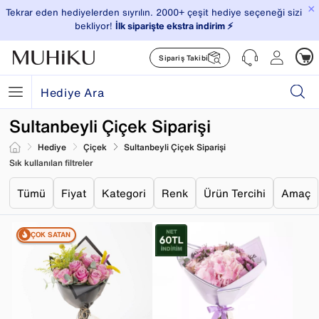
×
Tekrar eden hediyelerden sıyrılın. 2000+ çeşit hediye seçeneği sizi
bekliyor!
İlk siparişte ekstra indirim ⚡️
Sipariş Takibi
Sultanbeyli Çiçek Siparişi
Hediye
Çiçek
Sultanbeyli Çiçek Siparişi
Sık kullanılan filtreler
Tümü
Fiyat
Kategori
Renk
Ürün Tercihi
Amaç
ÇOK SATAN