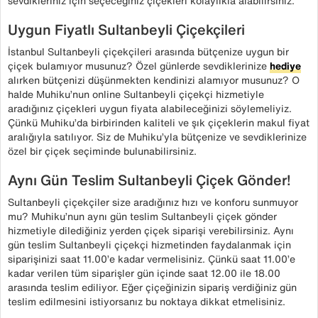
sevdikleriniz için seçeceğiniz çiçekleri kolaylıkla alabilirsiniz.
Uygun Fiyatlı Sultanbeyli Çiçekçileri
İstanbul Sultanbeyli çiçekçileri arasında bütçenize uygun bir
çiçek bulamıyor musunuz? Özel günlerde sevdiklerinize
hediye
alırken bütçenizi düşünmekten kendinizi alamıyor musunuz? O
halde Muhiku’nun online Sultanbeyli çiçekçi hizmetiyle
aradığınız çiçekleri uygun fiyata alabileceğinizi söylemeliyiz.
Çünkü Muhiku’da birbirinden kaliteli ve şık çiçeklerin makul fiyat
aralığıyla satılıyor. Siz de Muhiku’yla bütçenize ve sevdiklerinize
özel bir çiçek seçiminde bulunabilirsiniz.
Aynı Gün Teslim Sultanbeyli Çiçek Gönder!
Sultanbeyli çiçekçiler size aradığınız hızı ve konforu sunmuyor
mu? Muhiku’nun aynı gün teslim Sultanbeyli çiçek gönder
hizmetiyle dilediğiniz yerden çiçek siparişi verebilirsiniz. Aynı
gün teslim Sultanbeyli çiçekçi hizmetinden faydalanmak için
siparişinizi saat 11.00’e kadar vermelisiniz. Çünkü saat 11.00’e
kadar verilen tüm siparişler gün içinde saat 12.00 ile 18.00
arasında teslim ediliyor. Eğer çiçeğinizin sipariş verdiğiniz gün
teslim edilmesini istiyorsanız bu noktaya dikkat etmelisiniz.