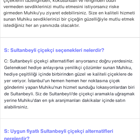
çiçeklerin tazeliğinden, kokusundan ve renginden ödün
vermeden sevdiklerinizi mutlu etmesini istiyorsanız riske
girmeden Muhiku’yu ziyaret edebilirsiniz. Size en kaliteli hizmeti
sunan Muhiku sevdiklerinizi bir çiçeğin güzelliğiyle mutlu etmek
istediğiniz her an yanınızda olacaktır.
S: Sultanbeyli çiçekçi seçenekleri nelerdir?
C: Sultanbeyli çiçekçi alternatifleri arıyorsanız doğru yerdesiniz.
Geleneksel hediye anlayışına yenilikçi çözümler sunan Muhiku,
hediye çeşitliliği içinde birbirinden güzel ve kaliteli çiçeklere de
yer veriyor. İstanbul'un hemen hemen her noktasına çiçek
gönderimi yapan Muhiku'nun hizmet sunduğu lokasyonlardan biri
de Sultanbeyli. Siz de Sultanbeyli'de çiçekçi aramakla uğraşmak
yerine Muhiku'dan en şık aranjmanları dakikalar içinde satın
alabilirsiniz.
S: Uygun fiyatlı Sultanbeyli çiçekçi alternatifleri
nerelerdir?