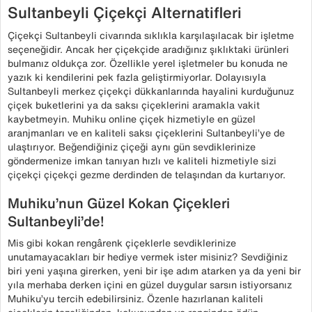
Sultanbeyli Çiçekçi Alternatifleri
Çiçekçi Sultanbeyli civarında sıklıkla karşılaşılacak bir işletme
seçeneğidir. Ancak her çiçekçide aradığınız şıklıktaki ürünleri
bulmanız oldukça zor. Özellikle yerel işletmeler bu konuda ne
yazık ki kendilerini pek fazla geliştirmiyorlar. Dolayısıyla
Sultanbeyli merkez çiçekçi dükkanlarında hayalini kurduğunuz
çiçek buketlerini ya da saksı çiçeklerini aramakla vakit
kaybetmeyin. Muhiku online çiçek hizmetiyle en güzel
aranjmanları ve en kaliteli saksı çiçeklerini Sultanbeyli’ye de
ulaştırıyor. Beğendiğiniz çiçeği aynı gün sevdiklerinize
göndermenize imkan tanıyan hızlı ve kaliteli hizmetiyle sizi
çiçekçi çiçekçi gezme derdinden de telaşından da kurtarıyor.
Muhiku’nun Güzel Kokan Çiçekleri
Sultanbeyli’de!
Mis gibi kokan rengârenk çiçeklerle sevdiklerinize
unutamayacakları bir hediye vermek ister misiniz? Sevdiğiniz
biri yeni yaşına girerken, yeni bir işe adım atarken ya da yeni bir
yıla merhaba derken içini en güzel duygular sarsın istiyorsanız
Muhiku’yu tercih edebilirsiniz. Özenle hazırlanan kaliteli