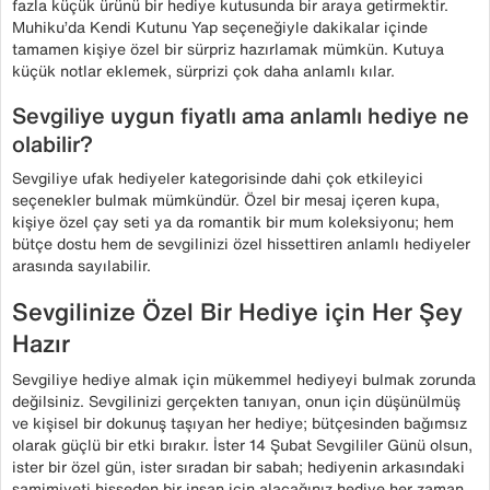
fazla küçük ürünü bir hediye kutusunda bir araya getirmektir.
Muhiku’da Kendi Kutunu Yap seçeneğiyle dakikalar içinde
tamamen kişiye özel bir sürpriz hazırlamak mümkün. Kutuya
küçük notlar eklemek, sürprizi çok daha anlamlı kılar.
Sevgiliye uygun fiyatlı ama anlamlı hediye ne
olabilir?
Sevgiliye ufak hediyeler kategorisinde dahi çok etkileyici
seçenekler bulmak mümkündür. Özel bir mesaj içeren kupa,
kişiye özel çay seti ya da romantik bir mum koleksiyonu; hem
bütçe dostu hem de sevgilinizi özel hissettiren anlamlı hediyeler
arasında sayılabilir.
Sevgilinize Özel Bir Hediye için Her Şey
Hazır
Sevgiliye hediye almak için mükemmel hediyeyi bulmak zorunda
değilsiniz. Sevgilinizi gerçekten tanıyan, onun için düşünülmüş
ve kişisel bir dokunuş taşıyan her hediye; bütçesinden bağımsız
olarak güçlü bir etki bırakır. İster 14 Şubat Sevgililer Günü olsun,
ister bir özel gün, ister sıradan bir sabah; hediyenin arkasındaki
samimiyeti hisseden bir insan için alacağınız hediye her zaman