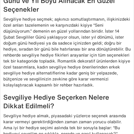
Günü ve Yıl Boyu Alınacak En Güzel
Seçenekler
Sevgiliye hediye seçmek; aşkınızı somutlaştırmanın, ilişkinizdeki
özel anları tazelemenin ve karşınızdaki kişiye “Seni
düşünüyorum.” demenin en güzel yollarından biridir. İster 14
Şubat Sevgililer Günü yaklaşıyor olsun, ister yıl dönümü, ister
doğum günü hediyesi ya da sadece içinizden geldi; doğru bir
hediye, sıradan bir günü bile hatırlanası bir ana dönüştürebilir. Bu
rehberde sevgiliye hediye fikirleri arayanlar için tüm seçenekleri
tek bir kategoride topladık. Romantik dekoratif ürünlerden kişiye
özel tasarımlara, kadın sevgiliye hediye önerilerinden erkek
sevgiliye hediye alternatiflerine kadar geniş bir yelpazede,
bütçenize ve sevgilinizin zevkine göre karar vermenizi
kolaylaştıracak kapsamlı bir rehber hazırladık.
Sevgiliye Hediye Seçerken Nelere
Dikkat Edilmeli?
Sevgiliye hediye almak, piyasadaki yüzlerce seçenek arasında
karar vermeyi gerektirdiğinden zaman zaman yorucu olabilir.
Ama iyi bir hediye seçimi aslında tek bir soruyla başlar: “Bu
hediyeyi sevgilim ne sıklıkla, nerede ve nasıl kullanacak?”