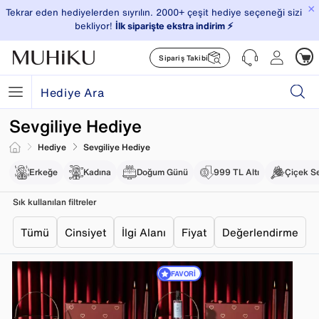
×
Tekrar eden hediyelerden sıyrılın. 2000+ çeşit hediye seçeneği sizi
bekliyor!
İlk siparişte ekstra indirim ⚡️
Sipariş Takibi
Sevgiliye Hediye
Hediye
Sevgiliye Hediye
Erkeğe
Kadına
Doğum Günü
999 TL Altı
Çiçek S
Sık kullanılan filtreler
Tümü
Cinsiyet
İlgi Alanı
Fiyat
Değerlendirme
FAVORI