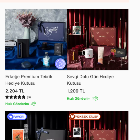
Erkeğe Premium Tebrik
Sevgi Dolu Gün Hediye
Hediye Kutusu
Kutusu
2.204
TL
1.209
TL
(3)
Hızlı Gönderim
Hızlı Gönderim
FAVORI
YÜKSEK TALEP