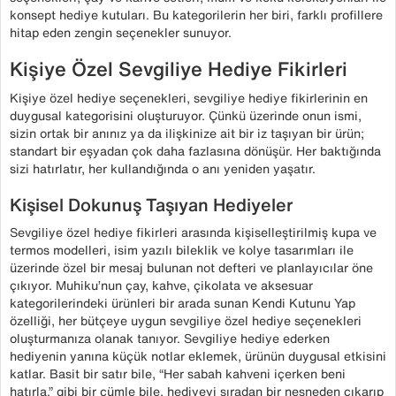
konsept hediye kutuları. Bu kategorilerin her biri, farklı profillere
hitap eden zengin seçenekler sunuyor.
Kişiye Özel Sevgiliye Hediye Fikirleri
Kişiye özel hediye seçenekleri, sevgiliye hediye fikirlerinin en
duygusal kategorisini oluşturuyor. Çünkü üzerinde onun ismi,
sizin ortak bir anınız ya da ilişkinize ait bir iz taşıyan bir ürün;
standart bir eşyadan çok daha fazlasına dönüşür. Her baktığında
sizi hatırlatır, her kullandığında o anı yeniden yaşatır.
Kişisel Dokunuş Taşıyan Hediyeler
Sevgiliye özel hediye fikirleri arasında kişiselleştirilmiş kupa ve
termos modelleri, isim yazılı bileklik ve kolye tasarımları ile
üzerinde özel bir mesaj bulunan not defteri ve planlayıcılar öne
çıkıyor. Muhiku’nun çay, kahve, çikolata ve aksesuar
kategorilerindeki ürünleri bir arada sunan Kendi Kutunu Yap
özelliği, her bütçeye uygun sevgiliye özel hediye seçenekleri
oluşturmanıza olanak tanıyor. Sevgiliye hediye ederken
hediyenin yanına küçük notlar eklemek, ürünün duygusal etkisini
katlar. Basit bir satır bile, “Her sabah kahveni içerken beni
hatırla.” gibi bir cümle bile, hediyeyi sıradan bir nesneden çıkarıp