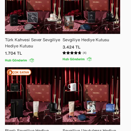
Türk Kahvesi Sever Sevgiliye
Sevgiliye Hediye Kutusu
Hediye Kutusu
3.424
TL
1.704
TL
(4)
Hızlı Gönderim
Hızlı Gönderim
ÇOK SATAN
Planlı Sevgiliye Hediye
Sevgiliye Unutulmaz Hediye