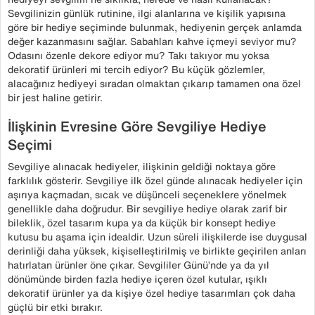
Sevgilinizin günlük rutinine, ilgi alanlarına ve kişilik yapısına
göre bir hediye seçiminde bulunmak, hediyenin gerçek anlamda
değer kazanmasını sağlar. Sabahları kahve içmeyi seviyor mu?
Odasını özenle dekore ediyor mu? Takı takıyor mu yoksa
dekoratif ürünleri mi tercih ediyor? Bu küçük gözlemler,
alacağınız hediyeyi sıradan olmaktan çıkarıp tamamen ona özel
bir jest haline getirir.
İlişkinin Evresine Göre Sevgiliye Hediye
Seçimi
Sevgiliye alınacak hediyeler, ilişkinin geldiği noktaya göre
farklılık gösterir. Sevgiliye ilk özel günde alınacak hediyeler için
aşırıya kaçmadan, sıcak ve düşünceli seçeneklere yönelmek
genellikle daha doğrudur. Bir sevgiliye hediye olarak zarif bir
bileklik, özel tasarım kupa ya da küçük bir konsept hediye
kutusu bu aşama için idealdir. Uzun süreli ilişkilerde ise duygusal
derinliği daha yüksek, kişiselleştirilmiş ve birlikte geçirilen anları
hatırlatan ürünler öne çıkar. Sevgililer Günü’nde ya da yıl
dönümünde birden fazla hediye içeren özel kutular, ışıklı
dekoratif ürünler ya da kişiye özel hediye tasarımları çok daha
güçlü bir etki bırakır.