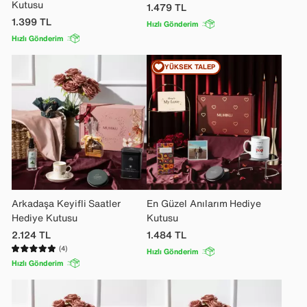
Kutusu
1.479
TL
1.399
TL
Hızlı Gönderim
Hızlı Gönderim
YÜKSEK TALEP
Arkadaşa Keyifli Saatler
En Güzel Anılarım Hediye
Hediye Kutusu
Kutusu
2.124
TL
1.484
TL
(4)
Hızlı Gönderim
Hızlı Gönderim