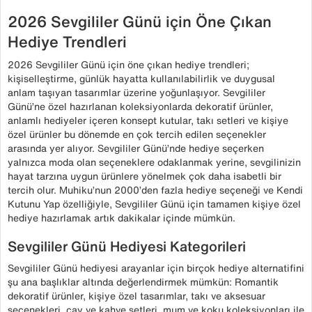
2026 Sevgililer Günü için Öne Çıkan
Hediye Trendleri
2026 Sevgililer Günü için öne çıkan hediye trendleri;
kişiselleştirme, günlük hayatta kullanılabilirlik ve duygusal
anlam taşıyan tasarımlar üzerine yoğunlaşıyor. Sevgililer
Günü’ne özel hazırlanan koleksiyonlarda dekoratif ürünler,
anlamlı hediyeler içeren konsept kutular, takı setleri ve kişiye
özel ürünler bu dönemde en çok tercih edilen seçenekler
arasında yer alıyor. Sevgililer Günü’nde hediye seçerken
yalnızca moda olan seçeneklere odaklanmak yerine, sevgilinizin
hayat tarzına uygun ürünlere yönelmek çok daha isabetli bir
tercih olur. Muhiku’nun 2000’den fazla hediye seçeneği ve Kendi
Kutunu Yap özelliğiyle, Sevgililer Günü için tamamen kişiye özel
hediye hazırlamak artık dakikalar içinde mümkün.
Sevgililer Günü Hediyesi Kategorileri
Sevgililer Günü hediyesi arayanlar için birçok hediye alternatifini
şu ana başlıklar altında değerlendirmek mümkün: Romantik
dekoratif ürünler, kişiye özel tasarımlar, takı ve aksesuar
seçenekleri, çay ve kahve setleri, mum ve koku koleksiyonları ile