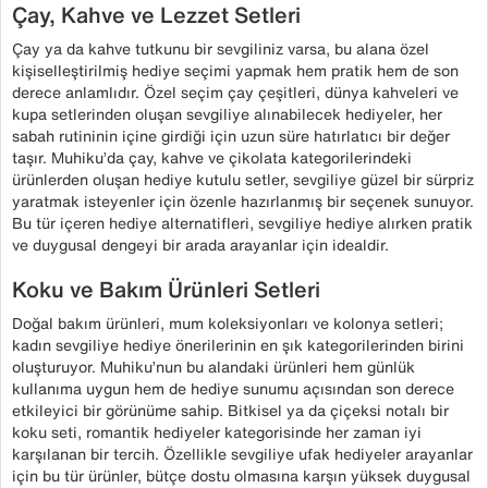
Çay, Kahve ve Lezzet Setleri
Çay ya da kahve tutkunu bir sevgiliniz varsa, bu alana özel
kişiselleştirilmiş hediye seçimi yapmak hem pratik hem de son
derece anlamlıdır. Özel seçim çay çeşitleri, dünya kahveleri ve
kupa setlerinden oluşan sevgiliye alınabilecek hediyeler, her
sabah rutininin içine girdiği için uzun süre hatırlatıcı bir değer
taşır. Muhiku’da çay, kahve ve çikolata kategorilerindeki
ürünlerden oluşan hediye kutulu setler, sevgiliye güzel bir sürpriz
yaratmak isteyenler için özenle hazırlanmış bir seçenek sunuyor.
Bu tür içeren hediye alternatifleri, sevgiliye hediye alırken pratik
ve duygusal dengeyi bir arada arayanlar için idealdir.
Koku ve Bakım Ürünleri Setleri
Doğal bakım ürünleri, mum koleksiyonları ve kolonya setleri;
kadın sevgiliye hediye önerilerinin en şık kategorilerinden birini
oluşturuyor. Muhiku’nun bu alandaki ürünleri hem günlük
kullanıma uygun hem de hediye sunumu açısından son derece
etkileyici bir görünüme sahip. Bitkisel ya da çiçeksi notalı bir
koku seti, romantik hediyeler kategorisinde her zaman iyi
karşılanan bir tercih. Özellikle sevgiliye ufak hediyeler arayanlar
için bu tür ürünler, bütçe dostu olmasına karşın yüksek duygusal