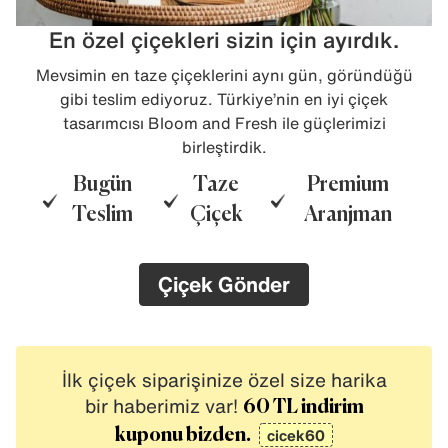
En özel çiçekleri sizin için ayırdık.
Mevsimin en taze çiçeklerini aynı gün, göründüğü
gibi teslim ediyoruz. Türkiye’nin en iyi çiçek
tasarımcısı Bloom and Fresh ile güçlerimizi
birleştirdik.
Bugün
Taze
Premium
Teslim
Çiçek
Aranjman
Çiçek Gönder
İlk çiçek siparişinize özel size harika
bir haberimiz var!
60 TL indirim
cicek60
kuponu bizden.