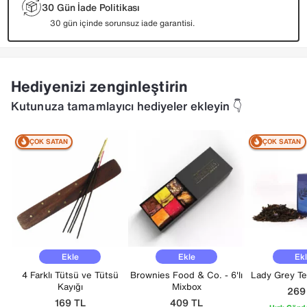
30 Gün İade Politikası
30 gün içinde sorunsuz iade garantisi.
Hediyenizi zenginleştirin
Kutunuza tamamlayıcı hediyeler ekleyin 👇
ÇOK SATAN
ÇOK SATAN
Ekle
Ekle
Ek
4 Farklı Tütsü ve Tütsü
Brownies Food & Co. - 6'lı
Lady Grey Tea
Kayığı
Mixbox
26
169
TL
409
TL