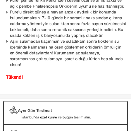
Pure, pembe renkli kendinden desenli özel seramik saksı ve
açık pembe Phalaenopsis Orkidenin uyumu ile hazırlanmıştır.
Pure’u direkt güneş almayan ancak aydınlık bir konumda
bulundurmalısın. 7-10 günde bir seramik saksısından çıkarıp
daldırma yöntemiyle suladıktan sonra fazla suyun süzülmesini
beklemeli, daha sonra seramik saksısına yerleştirmelisin. Bu
sırada kökleri ışık banyosunu da yapmış olacaktır.
Aşırı sulamadan kaçınman ve suladıktan sonra köklerin su
içersinde kalmamasına özen göstermen orkidenin ömrü için
en önemli detaylardan! Kurumanın az sulamaya,
sararmanınsa çok sulamaya işaret olduğu lütfen hep aklında
olsun!
Tükendi
Aynı Gün Teslimat
İstanbul'da
özel kurye
ile
bugün
teslim alın.