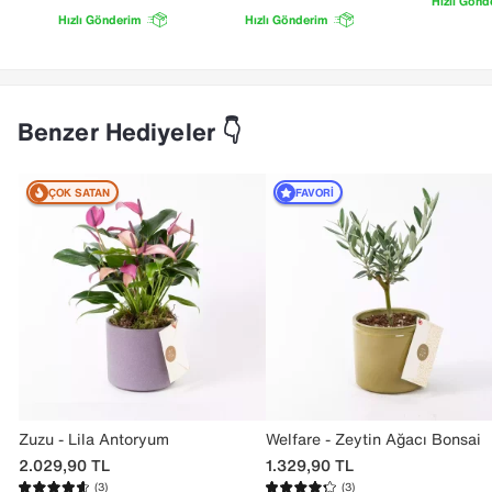
Hızlı Gönd
Hızlı Gönderim
Hızlı Gönderim
Benzer Hediyeler 👇
ÇOK SATAN
FAVORI
Zuzu - Lila Antoryum
Welfare - Zeytin Ağacı Bonsai
2.029,90
TL
1.329,90
TL
(3)
(3)