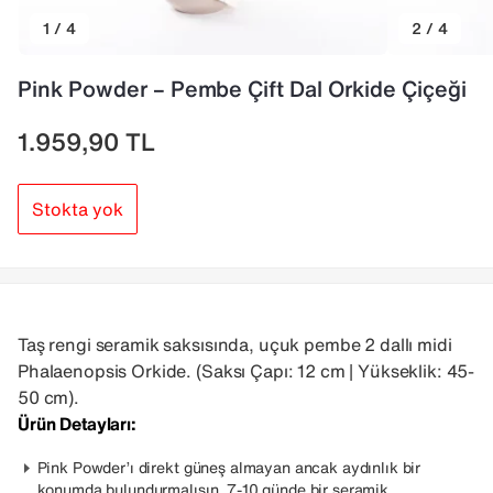
1 / 4
2 / 4
Pink Powder – Pembe Çift Dal Orkide Çiçeği
1.959,90
TL
Stokta yok
Taş rengi seramik saksısında, uçuk pembe 2 dallı midi
Phalaenopsis Orkide. (Saksı Çapı: 12 cm | Yükseklik: 45-
50 cm)
.
Ürün Detayları:
Pink Powder’ı direkt güneş almayan ancak aydınlık bir
konumda bulundurmalısın. 7-10 günde bir seramik