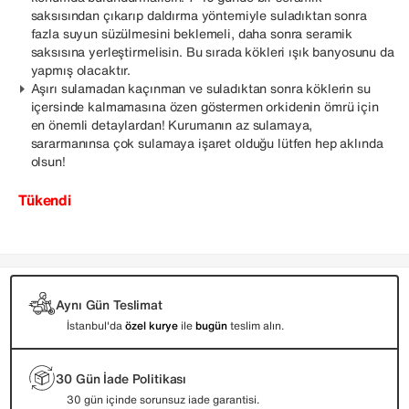
saksısından çıkarıp daldırma yöntemiyle suladıktan sonra
fazla suyun süzülmesini beklemeli, daha sonra seramik
saksısına yerleştirmelisin. Bu sırada kökleri ışık banyosunu da
yapmış olacaktır.
Aşırı sulamadan kaçınman ve suladıktan sonra köklerin su
içersinde kalmamasına özen göstermen orkidenin ömrü için
en önemli detaylardan! Kurumanın az sulamaya,
sararmanınsa çok sulamaya işaret olduğu lütfen hep aklında
olsun!
Tükendi
Aynı Gün Teslimat
İstanbul'da
özel kurye
ile
bugün
teslim alın.
30 Gün İade Politikası
30 gün içinde sorunsuz iade garantisi.