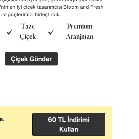
’nin en iyi çiçek tasarımcısı Bloom and Fresh
ile güçlerimizi birleştirdik.
Taze
Premium
Çiçek
Aranjman
Çiçek Gönder
60 TL İndirimi
n.
Kullan