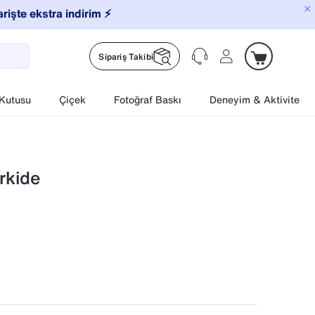
×
arişte ekstra indirim ⚡️
Sipariş Takibi
 Kutusu
Çiçek
Fotoğraf Baskı
Deneyim & Aktivite
rkide