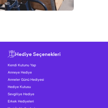
Hediye Seçenekleri
Kendi Kutunu Yap
Anneye Hediye
Anneler Günü Hediyesi
Hediye Kutusu
Sevgiliye Hediye
Erkek Hediyeleri