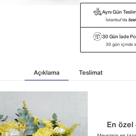
Aynı Gün Tesli
İstanbul'da
öze
30 Gün İade Pol
30 gün içinde s
Açıklama
Teslimat
En özel ç
Mevsimin en taze