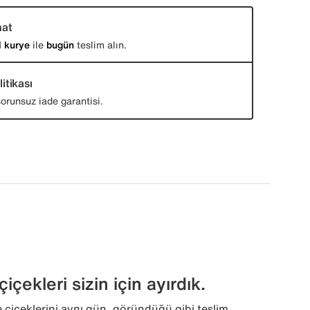
mat
l kurye
ile
bugün
teslim alın.
itikası
orunsuz iade garantisi.
içekleri sizin için ayırdık.
 çiçeklerini aynı gün, göründüğü gibi teslim