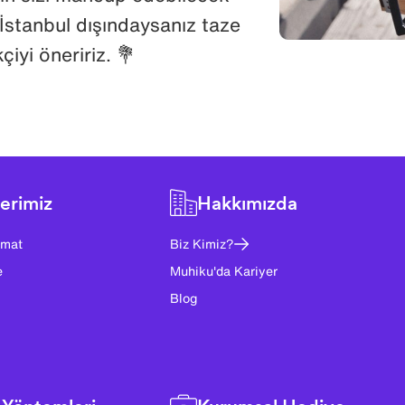
. İstanbul dışındaysanız taze
çiyi öneririz. 💐
erimiz
Hakkımızda
imat
Biz Kimiz?
e
Muhiku'da Kariyer
Blog