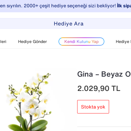
n sıyrılın. 2000+ çeşit hediye seçeneği sizi bekliyor!
İlk sip
eri
Hediye Gönder
Kendi Kutunu Yap
Hediye
Gina – Beyaz O
2.029,90
TL
Stokta yok