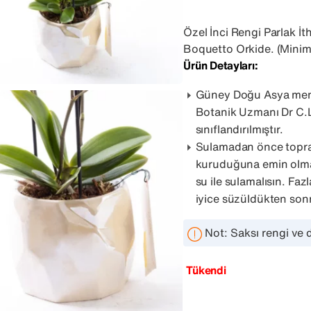
Özel İnci Rengi Parlak İ
Boquetto Orkide. (Minim
Ürün Detayları:
Güney Doğu Asya menşei
Botanik Uzmanı Dr C.L
sınıflandırılmıştır.
Sulamadan önce topra
kuruduğuna emin olmalı
su ile sulamalısın. Faz
iyice süzüldükten sonr
Not: Saksı rengi ve d
Tükendi