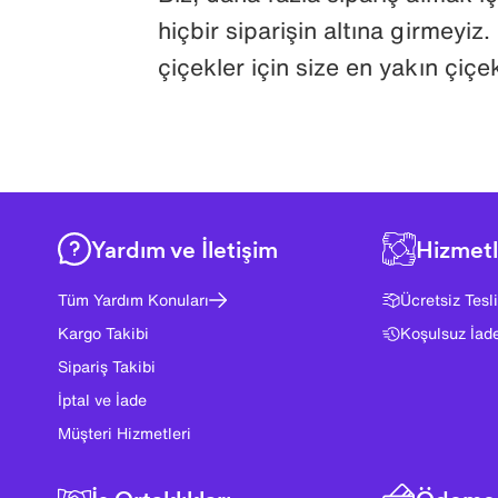
hiçbir siparişin altına girmeyiz
çiçekler için size en yakın çiçek
Yardım ve İletişim
Hizmetl
Tüm Yardım Konuları
Ücretsiz Tesl
Kargo Takibi
Koşulsuz İad
Sipariş Takibi
İptal ve İade
Müşteri Hizmetleri