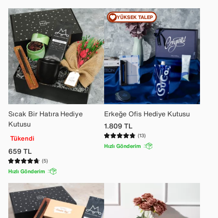
YÜKSEK TALEP
Sıcak Bir Hatıra Hediye
Erkeğe Ofis Hediye Kutusu
Kutusu
1.809
TL
(13)
Tükendi
Hızlı Gönderim
659
TL
(5)
Hızlı Gönderim