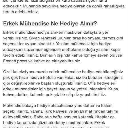
Bu içeriklerle hazırladığınız bir kutu kadınları çok mutlu
edecektir. Mühendis sevgiliye hediye olarak da gönül rahatlığıyla
tercih edebilirsiniz.
Erkek Mühendise Ne Hediye Alınır?
Erkek mühendise hediye alırken maskülen detaylara yer
verebilirsiniz. Siyah renkteki ürünler, tıraş kolonyası, termos gibi
seçenekler uygun olacaktır. Yazılım mühendisi için hediye
alacaksanız üzerinde eğlenceli mottoların olduğu yazılım kupa
tercih edebilirsiniz. Bunların dışında kahve içmeyi seven biriyse
French press ve kahve de ekleyebilirsiniz.
Özel koleksiyonumuzda erkek mühendise hediye edebileceğiniz
pek çok hazır hediye kutusu var. Fakat siz bu kutuları istediğiniz
gibi değiştirebilir ve baştan oluşturabilirsiniz. Ofis hediyeleri
erkek mühendisler için gayet uygun ve yeterli olacaktır. Kupa,
kahve, defter, kalemle çok şık bir sürpriz yapabilirsiniz.
Mühendis babaya hediye alacaksanız yine defter ve kalem
seçebilirsiniz. Yanına Türk kahvesi ve siyah mat fincan takımı
ekleyebilirsiniz. Babaların hafta sonuna katacak kitaplar da
hediye kutunuzda güzel bir detay oluşturacaktır. Erkek