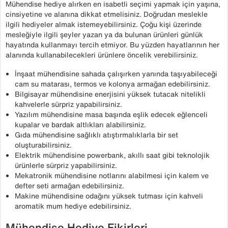
Mühendise hediye alırken en isabetli seçimi yapmak için yaşına,
cinsiyetine ve alanına dikkat etmelisiniz. Doğrudan meslekle
ilgili hediyeler almak istemeyebilirsiniz. Çoğu kişi üzerinde
mesleğiyle ilgili şeyler yazan ya da bulunan ürünleri günlük
hayatında kullanmayı tercih etmiyor. Bu yüzden hayatlarının her
alanında kullanabilecekleri ürünlere öncelik verebilirsiniz.
İnşaat mühendisine sahada çalışırken yanında taşıyabileceği
cam su matarası, termos ve kolonya armağan edebilirsiniz.
Bilgisayar mühendisine enerjisini yüksek tutacak nitelikli
kahvelerle sürpriz yapabilirsiniz.
Yazılım mühendisine masa başında eşlik edecek eğlenceli
kupalar ve bardak altlıkları alabilirsiniz.
Gıda mühendisine sağlıklı atıştırmalıklarla bir set
oluşturabilirsiniz.
Elektrik mühendisine powerbank, akıllı saat gibi teknolojik
ürünlerle sürpriz yapabilirsiniz.
Mekatronik mühendisine notlarını alabilmesi için kalem ve
defter seti armağan edebilirsiniz.
Makine mühendisine odağını yüksek tutması için kahveli
aromatik mum hediye edebilirsiniz.
Mühendise Hediye Fikirleri