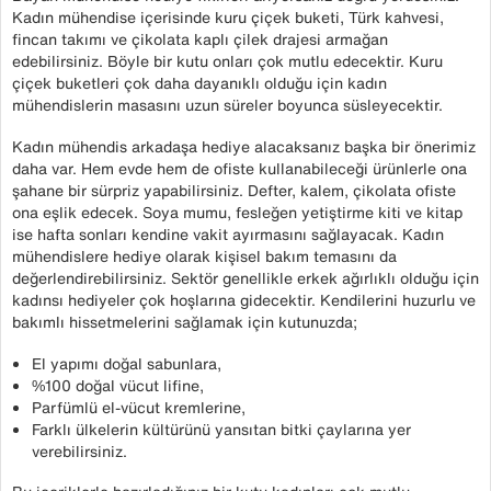
Kadın mühendise içerisinde kuru çiçek buketi, Türk kahvesi,
fincan takımı ve çikolata kaplı çilek drajesi armağan
edebilirsiniz. Böyle bir kutu onları çok mutlu edecektir. Kuru
çiçek buketleri çok daha dayanıklı olduğu için kadın
mühendislerin masasını uzun süreler boyunca süsleyecektir.
Kadın mühendis arkadaşa hediye alacaksanız başka bir önerimiz
daha var. Hem evde hem de ofiste kullanabileceği ürünlerle ona
şahane bir sürpriz yapabilirsiniz. Defter, kalem, çikolata ofiste
ona eşlik edecek. Soya mumu, fesleğen yetiştirme kiti ve kitap
ise hafta sonları kendine vakit ayırmasını sağlayacak. Kadın
mühendislere hediye olarak kişisel bakım temasını da
değerlendirebilirsiniz. Sektör genellikle erkek ağırlıklı olduğu için
kadınsı hediyeler çok hoşlarına gidecektir. Kendilerini huzurlu ve
bakımlı hissetmelerini sağlamak için kutunuzda;
El yapımı doğal sabunlara,
%100 doğal vücut lifine,
Parfümlü el-vücut kremlerine,
Farklı ülkelerin kültürünü yansıtan bitki çaylarına yer
verebilirsiniz.