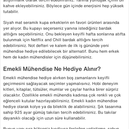
kahve ekleyebilirsiniz. Böylece gün içinde enerjisini hep yüksek
tutabilir.
Siyah mat seramik kupa erkeklerin en favori ürünleri arasında
yer alıyor. Bu kupayı seçerseniz yanına istediğiniz bardak
altlığını seçebilirsiniz. Onu bekleyen keyifli hafta sonlarına atıfta
bulunmak için Netflix and Chill bardak altlığını tercih
edebilirsiniz. Not defteri ve kalem de ilk iş gününde yeni
mühendise hediye edilebilecek bir alternatif. Bunu hem erkek
hem de kadın mühendisler için düşünebilirsiniz.
Emekli Mühendise Ne Hediye Alınır?
Emekli mühendise hediye alırken boş zamanlarını keyifli
geçirmesini sağlayacak seçimler yapmalısınız. Hobi deneyim
kitleri, kitaplar, tütsüler, mumlar ve çaylar harika birer sürpriz
olacaktır. Özellikle emekli mühendis kadınsa çok renkli ve çok
eğlenceli kutular hazırlayabilirsiniz. Emekli kadın mühendise
hediye olarak kolye ya da bileklik de alabilirsiniz. Şık tasarıma
sahip 925 ayar gümüş takıları tercih edebilirsiniz. Bu takılar
dayanıklı olacağı için uzun süre kullanabilir.
Bunun yanı sıra bütçeniz kısıtlıysa fesleğen yetiştirme, sabun