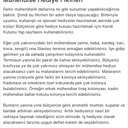
Farklı mühendislik dallarına ne gibi sunumlar yapabileceğinize
baktık. Şimdi bu fikirleri bir adım öteye taşıyacağız. Birbiriyle
uyumlu, kullanışlı ve işlevsel hediyeler hazırlamak aslında çok
kolay! Bütçenize göre hediye kutusu hazırlamak için Kendi
Kutunu Yap sayfasını kullanabilirsiniz.
Eğer çok yakınınızdaki biri mühendisse (anne, baba, kardeş, karı,
koca, sevgili) ona Stanley termos armağan edebilirsiniz. İşe gidip
gelirken ya da sahada çalışırken kolaylıkla kullanabilir.
Termosun yanına bir paket de kahve ekleyebilirsiniz. Bütçeniz
kısıtlıysa ya da çok yakınınız olmayan bir mühendise hediye
alacaksanız cam su mataralarını tercih edebilirsiniz. Mataranın
yanına cinsiyete göre farklı bir kolonya ekleyebilirsiniz.
Kadınlara ve erkeklere özel kokularda pek çok kolonya
bulabilirsiniz. Örneğin erkek mühendise tıraş kolonyası, kadın
mühendise bahar kokulu kolonya tercih edebilirsiniz.
Bunların yanına yine bütçenize göre aromatik mumlar, kupalar ve
bardak altlıkları ekleyebilirsiniz. Artık hediyenizi nasıl bir
noktaya taşımak istediğiniz sizin elinizde. İş hediyesi olarak
alacaksanız tarzına uygun defter-kalem de seçebilirsiniz.