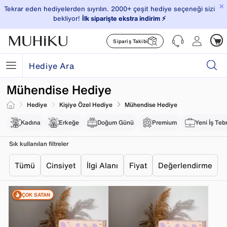
×
Tekrar eden hediyelerden sıyrılın. 2000+ çeşit hediye seçeneği sizi
bekliyor!
İlk siparişte ekstra indirim ⚡️
Sipariş Takibi
Mühendise Hediye
Hediye
Kişiye Özel Hediye
Mühendise Hediye
Kadına
Erkeğe
Doğum Günü
Premium
Yeni İş Teb
Sık kullanılan filtreler
Tümü
Cinsiyet
İlgi Alanı
Fiyat
Değerlendirme
ÇOK SATAN