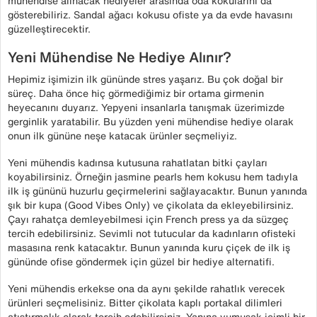
mühendise alınacak hediyeler arasında oda kokularını da
gösterebiliriz. Sandal ağacı kokusu ofiste ya da evde havasını
güzelleştirecektir.
Yeni Mühendise Ne Hediye Alınır?
Hepimiz işimizin ilk gününde stres yaşarız. Bu çok doğal bir
süreç. Daha önce hiç görmediğimiz bir ortama girmenin
heyecanını duyarız. Yepyeni insanlarla tanışmak üzerimizde
gerginlik yaratabilir. Bu yüzden yeni mühendise hediye olarak
onun ilk gününe neşe katacak ürünler seçmeliyiz.
Yeni mühendis kadınsa kutusuna rahatlatan bitki çayları
koyabilirsiniz. Örneğin jasmine pearls hem kokusu hem tadıyla
ilk iş gününü huzurlu geçirmelerini sağlayacaktır. Bunun yanında
şık bir kupa (Good Vibes Only) ve çikolata da ekleyebilirsiniz.
Çayı rahatça demleyebilmesi için French press ya da süzgeç
tercih edebilirsiniz. Sevimli not tutucular da kadınların ofisteki
masasına renk katacaktır. Bunun yanında kuru çiçek de ilk iş
gününde ofise göndermek için güzel bir hediye alternatifi.
Yeni mühendis erkekse ona da aynı şekilde rahatlık verecek
ürünleri seçmelisiniz. Bitter çikolata kaplı portakal dilimleri
atıştırmalık olarak tercih edebilirsiniz. Yanına yumuşak içimli bir