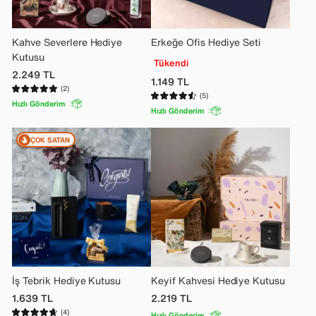
Kahve Severlere Hediye
Erkeğe Ofis Hediye Seti
Kutusu
Tükendi
2.249
TL
1.149
TL
(2)
(5)
Hızlı Gönderim
Hızlı Gönderim
ÇOK SATAN
İş Tebrik Hediye Kutusu
Keyif Kahvesi Hediye Kutusu
1.639
TL
2.219
TL
(4)
Hızlı Gönderim