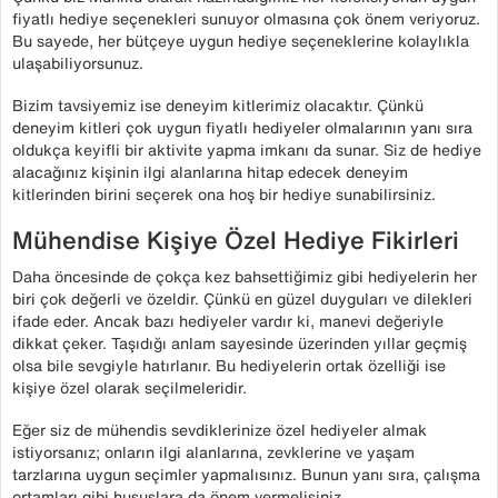
fiyatlı hediye seçenekleri sunuyor olmasına çok önem veriyoruz.
Bu sayede, her bütçeye uygun hediye seçeneklerine kolaylıkla
ulaşabiliyorsunuz.
Bizim tavsiyemiz ise deneyim kitlerimiz olacaktır. Çünkü
deneyim kitleri çok uygun fiyatlı hediyeler olmalarının yanı sıra
oldukça keyifli bir aktivite yapma imkanı da sunar. Siz de hediye
alacağınız kişinin ilgi alanlarına hitap edecek deneyim
kitlerinden birini seçerek ona hoş bir hediye sunabilirsiniz.
Mühendise Kişiye Özel Hediye Fikirleri
Daha öncesinde de çokça kez bahsettiğimiz gibi hediyelerin her
biri çok değerli ve özeldir. Çünkü en güzel duyguları ve dilekleri
ifade eder. Ancak bazı hediyeler vardır ki, manevi değeriyle
dikkat çeker. Taşıdığı anlam sayesinde üzerinden yıllar geçmiş
olsa bile sevgiyle hatırlanır. Bu hediyelerin ortak özelliği ise
kişiye özel olarak seçilmeleridir.
Eğer siz de mühendis sevdiklerinize özel hediyeler almak
istiyorsanız; onların ilgi alanlarına, zevklerine ve yaşam
tarzlarına uygun seçimler yapmalısınız. Bunun yanı sıra, çalışma
ortamları gibi hususlara da önem vermelisiniz.