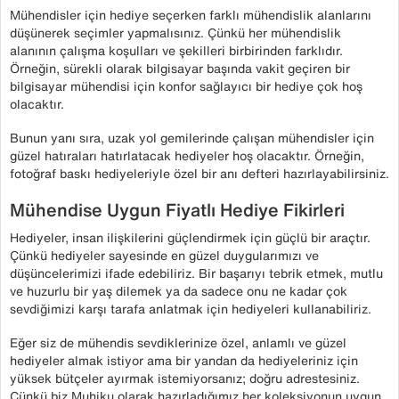
Mühendisler için hediye seçerken farklı mühendislik alanlarını
düşünerek seçimler yapmalısınız. Çünkü her mühendislik
alanının çalışma koşulları ve şekilleri birbirinden farklıdır.
Örneğin, sürekli olarak bilgisayar başında vakit geçiren bir
bilgisayar mühendisi için konfor sağlayıcı bir hediye çok hoş
olacaktır.
Bunun yanı sıra, uzak yol gemilerinde çalışan mühendisler için
güzel hatıraları hatırlatacak hediyeler hoş olacaktır. Örneğin,
fotoğraf baskı hediyeleriyle özel bir anı defteri hazırlayabilirsiniz.
Mühendise Uygun Fiyatlı Hediye Fikirleri
Hediyeler, insan ilişkilerini güçlendirmek için güçlü bir araçtır.
Çünkü hediyeler sayesinde en güzel duygularımızı ve
düşüncelerimizi ifade edebiliriz. Bir başarıyı tebrik etmek, mutlu
ve huzurlu bir yaş dilemek ya da sadece onu ne kadar çok
sevdiğimizi karşı tarafa anlatmak için hediyeleri kullanabiliriz.
Eğer siz de mühendis sevdiklerinize özel, anlamlı ve güzel
hediyeler almak istiyor ama bir yandan da hediyeleriniz için
yüksek bütçeler ayırmak istemiyorsanız; doğru adrestesiniz.
Çünkü biz Muhiku olarak hazırladığımız her koleksiyonun uygun