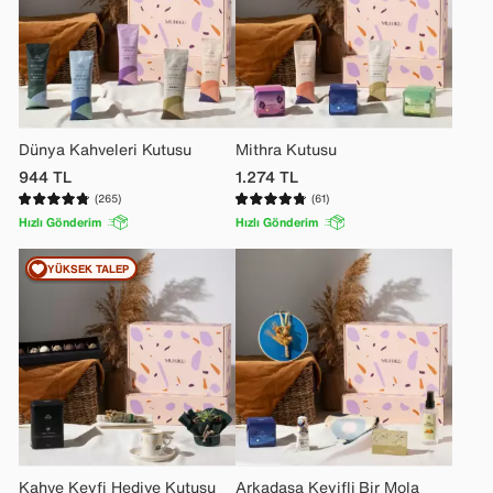
Dünya Kahveleri Kutusu
Mithra Kutusu
944
TL
1.274
TL
(265)
(61)
Hızlı Gönderim
Hızlı Gönderim
YÜKSEK TALEP
Kahve Keyfi Hediye Kutusu
Arkadaşa Keyifli Bir Mola