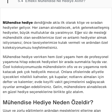
Emekli Mühendise Ne Hediye Alınır?
Mühendise hediye
dendiğinde akla ilk olarak klişe ve sıradan
hediyeler geliyor. Her zaman alınabilecek, artık gelenekselleşmiş
hediyeler, büyük mutluluklar da yaratmıyor. Eğer siz de mesleği
mühendislik olan sevdiklerinize özel ve anlamlı hediyeler almak
istiyorsanız; önce tavsiyelerimize kulak vermeli ve ardından özel
koleksiyonumuzu keşfetmelisiniz.
Mühendise hediye verirken hem özel yaşamı hem de profesyonel
yaşamına hitap edecek hediyeleri bir arada sunmakta fayda var.
Özel koleksiyonumuzda mühendislerin ofis ve ev yaşamına renk
katacak pek çok hediyelik mevcut. Onlara ofislerinde afiyetle
içecekleri nitelikli kahveler, şık kupalar; notlarını almaları için
defter ve kalemler; evde keyifli vakit geçirmelerini sağlayacak
oyunlar armağan edebilirsiniz. Gelin, mühendislere alınabilecek
en güzel hediye seçeneklerine birlikte göz atalım.
Mühendise Hediye Neden Özeldir?
Uzun ve zorlu eğitimlerin ardından mesleklerini ellerine alan