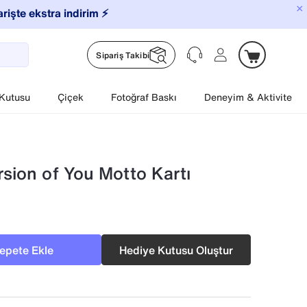
×
arişte ekstra indirim ⚡️
Sipariş Takibi
 Kutusu
Çiçek
Fotoğraf Baskı
Deneyim & Aktivite
sion of You Motto Kartı
epete Ekle
Hediye Kutusu Oluştur