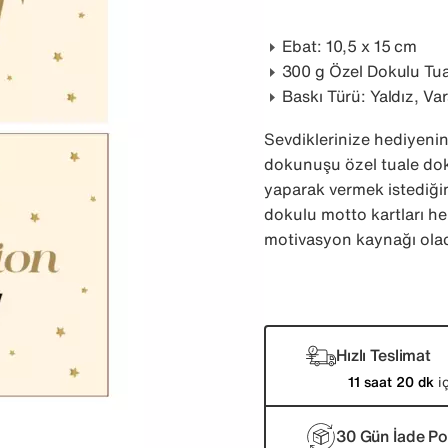
Ebat: 10,5 ‌x 15 cm
300 g Özel Dokulu Tua
Baskı Türü: Yaldız, Va
Sevdiklerinize hediyenin
dokunuşu özel tuale doku
yaparak vermek istediğini
dokulu motto kartları hem
motivasyon kaynağı ola
Hızlı Teslimat
11 saat 20 dk
iç
30 Gün İade Pol