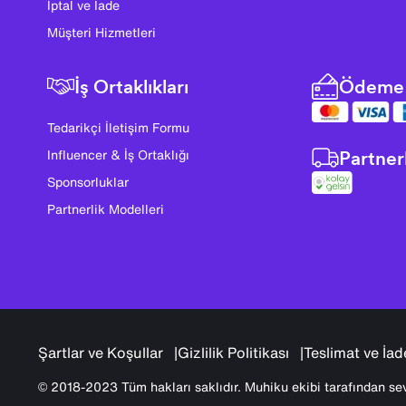
İptal ve İade
Müşteri Hizmetleri
İş Ortaklıkları
Ödeme 
Tedarikçi İletişim Formu
Partner
Influencer & İş Ortaklığı
Sponsorluklar
Partnerlik Modelleri
Şartlar ve Koşullar
Gizlilik Politikası
Teslimat ve İad
© 2018-2023 Tüm hakları saklıdır. Muhiku ekibi tarafından sev