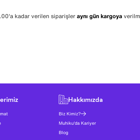
.00'a kadar verilen siparişler
aynı gün kargoya
verilm
erimiz
Hakkımızda
imat
Biz Kimiz?
e
Muhiku'da Kariyer
Blog