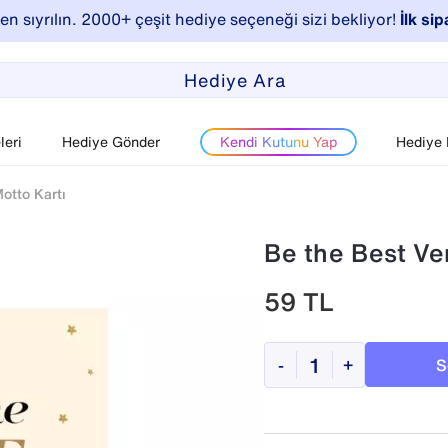
n sıyrılın. 2000+ çeşit hediye seçeneği sizi bekliyor!
İlk sip
eri
Hediye Gönder
Kendi Kutunu Yap
Hediye
otto Kartı
Be the Best Ver
59
TL
S
-
+