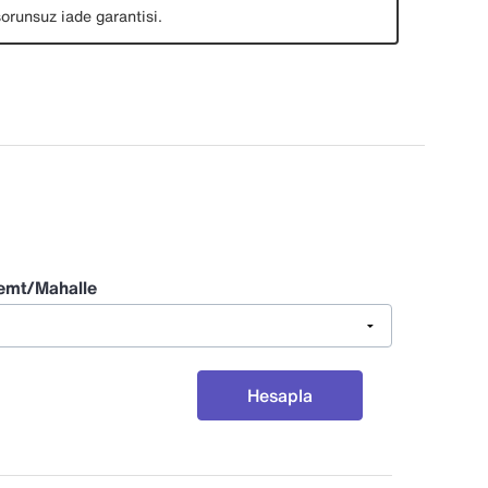
orunsuz iade garantisi.
emt/Mahalle
Hesapla