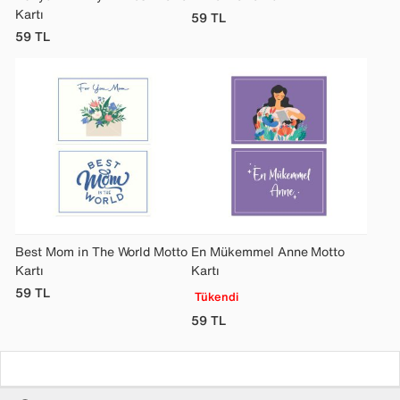
Kartı
59
TL
59
TL
Best Mom in The World Motto
En Mükemmel Anne Motto
Kartı
Kartı
59
TL
Tükendi
59
TL