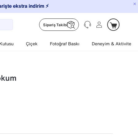
×
arişte ekstra indirim ⚡️
Sipariş Takibi
 Kutusu
Çiçek
Fotoğraf Baskı
Deneyim & Aktivite
Lokum