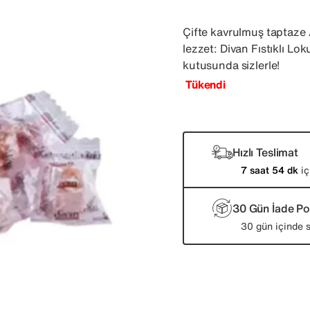
Çifte kavrulmuş taptaze A
lezzet: Divan Fıstıklı Lo
kutusunda sizlerle!
Tükendi
Hızlı Teslimat
7 saat 54 dk
iç
30 Gün İade Pol
30 gün içinde s