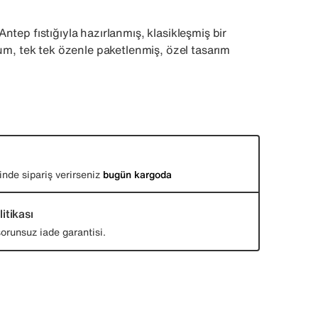
ntep fıstığıyla hazırlanmış, klasikleşmiş bir
kum, tek tek özenle paketlenmiş, özel tasarım
inde sipariş verirseniz
bugün kargoda
itikası
orunsuz iade garantisi.