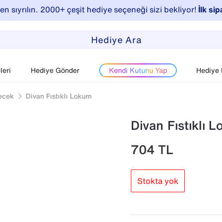
n sıyrılın. 2000+ çeşit hediye seçeneği sizi bekliyor!
İlk sip
eri
Hediye Gönder
Kendi Kutunu Yap
Hediye
ecek
Divan Fıstıklı Lokum
Divan Fıstıklı 
704
TL
Stokta yok