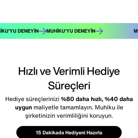
N
MUHIKU'YU DENEYIN
MUHIKU'YU DENEYIN
Hızlı ve Verimli Hediye
Süreçleri
Hediye süreçlerinizi
%80 daha hızlı,
%40 daha
uygun
maliyetle tamamlayın. Muhiku ile
şirketinizin verimliliğini koruyun.
15 Dakikada Hediyeni Hazırla