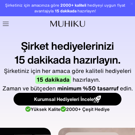
×
Şirketiniz için amacınıza göre
2000+ kaliteli
hediyeyi uygun fiyat
avantajıyla
15 dakikada
hazırlayın!
Şirket hediyelerinizi
15 dakikada hazırlayın.
Şirketiniz için her amaca göre kaliteli hediyeleri
15 dakikada
hazırlayın.
Zaman ve bütçeden
minimum %50 tasarruf
edin.
Kurumsal Hediyeleri İncele
Yüksek Kalite
2000+ Çeşit Hediye