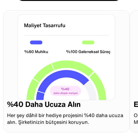
%40 Daha Ucuza Alın
E
Her şey dâhil bir hediye projesini %40 daha ucuza
O
alın. Şirketinizin bütçesini koruyun.
M