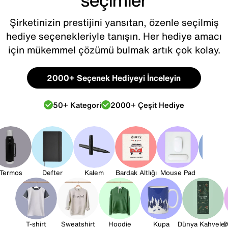
Şirketinizin prestijini yansıtan, özenle seçilmiş
hediye seçenekleriyle tanışın. Her hediye amacı
için mükemmel çözümü bulmak artık çok kolay.
2000+ Seçenek Hediyeyi İnceleyin
50+ Kategori
2000+ Çeşit Hediye
Termos
Defter
Kalem
Bardak Altlığı
Mouse Pad
Bez Ça
T-shirt
Sweatshirt
Hoodie
Kupa
Dünya Kahveler
D