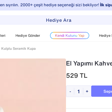
n sıyrılın. 2000+ çeşit hediye seçeneği sizi bekliyor!
İlk sip
eri
Hediye Gönder
Kendi Kutunu Yap
Hediye
i Kulplu Seramik Kupa
El Yapımı Kahv
529
TL
Sepe
-
+