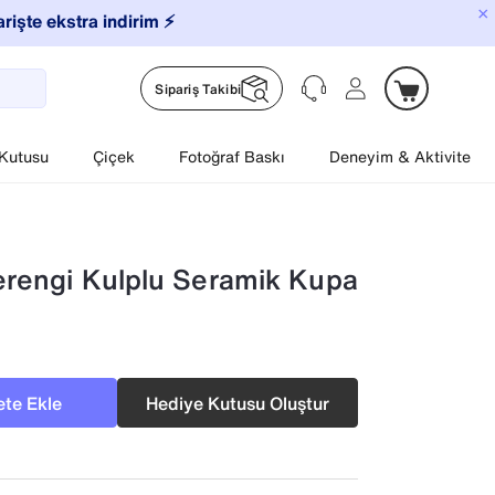
×
arişte ekstra indirim ⚡️
Sipariş Takibi
 Kutusu
Çiçek
Fotoğraf Baskı
Deneyim & Aktivite
erengi Kulplu Seramik Kupa
te Ekle
Hediye Kutusu Oluştur