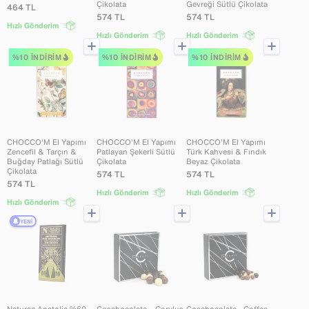
Çikolata
Gevreği Sütlü Çikolata
464
TL
574
TL
574
TL
Hızlı Gönderim
Hızlı Gönderim
Hızlı Gönderim
%10 İNDIRIM
%10 İNDIRIM
%10 İNDIRIM
CHOCCO'M El Yapımı
CHOCCO'M El Yapımı
CHOCCO'M El Yapımı
Zencefil & Tarçın &
Patlayan Şekerli Sütlü
Türk Kahvesi & Fındık
Buğday Patlağı Sütlü
Çikolata
Beyaz Çikolata
Çikolata
574
TL
574
TL
574
TL
Hızlı Gönderim
Hızlı Gönderim
Hızlı Gönderim
YENI