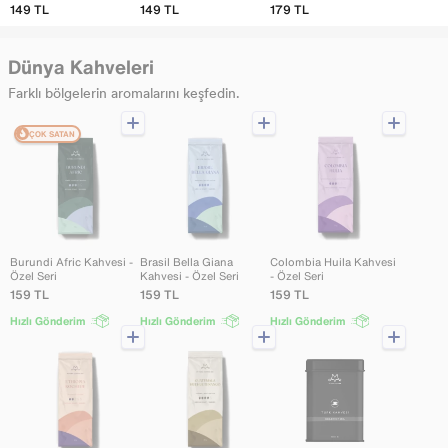
149
TL
149
TL
179
TL
Dünya Kahveleri
Farklı bölgelerin aromalarını keşfedin.
ÇOK SATAN
Burundi Afric Kahvesi -
Brasil Bella Giana
Colombia Huila Kahvesi
Özel Seri
Kahvesi - Özel Seri
- Özel Seri
159
TL
159
TL
159
TL
Hızlı Gönderim
Hızlı Gönderim
Hızlı Gönderim