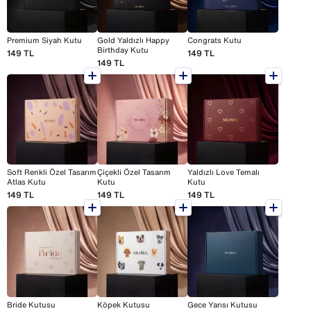
Premium Siyah Kutu
Gold Yaldızlı Happy
Congrats Kutu
Birthday Kutu
149
TL
149
TL
149
TL
Soft Renkli Özel Tasarım
Çiçekli Özel Tasarım
Yaldızlı Love Temalı
Atlas Kutu
Kutu
Kutu
149
TL
149
TL
149
TL
Bride Kutusu
Köpek Kutusu
Gece Yarısı Kutusu