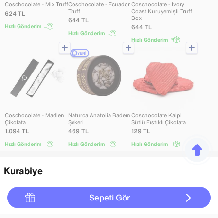
Coschocolate - Mix Truff
Coschocolate - Ecuador
Coschocolate - Ivory
Truff
Coast Kuruyemişli Truff
624
TL
Box
644
TL
Hızlı Gönderim
644
TL
Hızlı Gönderim
Hızlı Gönderim
YENI
Coschocolate - Madlen
Naturca Anatolia Badem
Coschocolate Kalpli
Çikolata
Şekeri
Sütlü Fıstıklı Çikolata
1.094
TL
469
TL
129
TL
Hızlı Gönderim
Hızlı Gönderim
Hızlı Gönderim
Kurabiye
Günün en tatlı molası
Sepeti Gör
YENI
YENI
YENI