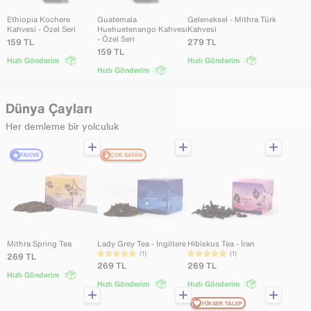
Ethiopia Kochere
Guatemala
Geleneksel - Mithra Türk
Kahvesi - Özel Seri
Huehuetenango Kahvesi
Kahvesi
- Özel Seri
159
TL
279
TL
159
TL
Hızlı Gönderim
Hızlı Gönderim
Hızlı Gönderim
Dünya Çayları
Her demleme bir yolculuk
FAVORI
ÇOK SATAN
Mithra Spring Tea
Lady Grey Tea - İngiltere
Hibiskus Tea - İran
(1)
(1)
269
TL
269
TL
269
TL
Hızlı Gönderim
Hızlı Gönderim
Hızlı Gönderim
YÜKSEK TALEP