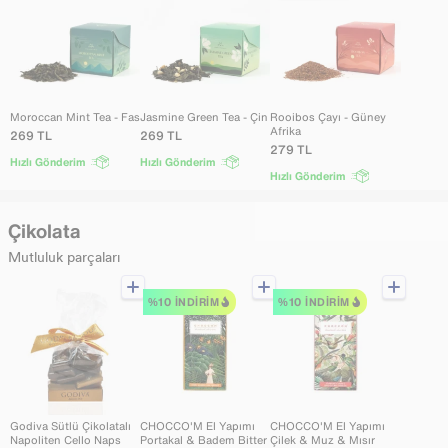
Moroccan Mint Tea - Fas
Jasmine Green Tea - Çin
Rooibos Çayı - Güney
Afrika
269
TL
269
TL
279
TL
Hızlı Gönderim
Hızlı Gönderim
Hızlı Gönderim
Çikolata
Mutluluk parçaları
%10 İNDIRIM
%10 İNDIRIM
Godiva Sütlü Çikolatalı
CHOCCO'M El Yapımı
CHOCCO'M El Yapımı
Napoliten Cello Naps
Portakal & Badem Bitter
Çilek & Muz & Mısır