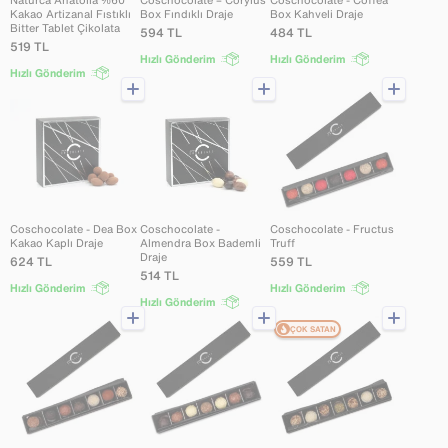
Naturca Anatolia %60
Coschocolate – Corylus
Coschocolate - Coffea
Kakao Artizanal Fıstıklı
Box Fındıklı Draje
Box Kahveli Draje
Bitter Tablet Çikolata
594
TL
484
TL
519
TL
Hızlı Gönderim
Hızlı Gönderim
Hızlı Gönderim
Coschocolate - Dea Box
Coschocolate -
Coschocolate - Fructus
Kakao Kaplı Draje
Almendra Box Bademli
Truff
Draje
624
TL
559
TL
514
TL
Hızlı Gönderim
Hızlı Gönderim
Hızlı Gönderim
ÇOK SATAN