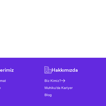
erimiz
Hakkımızda
imat
Biz Kimiz?
e
Muhiku'da Kariyer
Blog