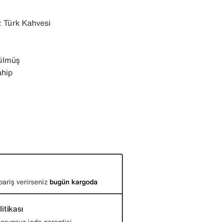
 Türk Kahvesi
ülmüş
ahip
pariş verirseniz
bugün kargoda
itikası
orunsuz iade garantisi.