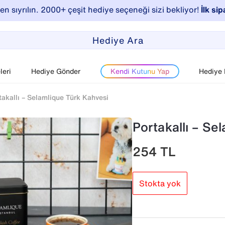
n sıyrılın. 2000+ çeşit hediye seçeneği sizi bekliyor!
İlk sip
eri
Hediye Gönder
Kendi Kutunu Yap
Hediye
takallı – Selamlique Türk Kahvesi
Portakallı – Se
254
TL
Stokta yok