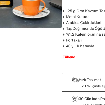
125 g Orta Kavrum Toz
Metal Kutuda
Arabica Çekirdekleri
Taş Değirmende Öğüt
%1.2 Kafein oranına s
Portakallı
40 yıllık hatırıyla…
Tükendi
Hızlı Teslimat
20 dk
içinde si
30 Gün İade Pol
30 gün içinde s