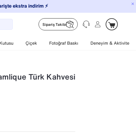
×
arişte ekstra indirim ⚡️
Sipariş Takibi
 Kutusu
Çiçek
Fotoğraf Baskı
Deneyim & Aktivite
lamlique Türk Kahvesi