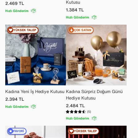
Kutusu
2.469
TL
1.384
TL
Hızlı Gönderim
Hızlı Gönderim
YÜKSEK TALEP
ÇOK SATAN
Kadına Yeni İş Hediye Kutusu
Kadına Sürpriz Doğum Günü
Hediye Kutusu
2.394
TL
2.484
TL
Hızlı Gönderim
(5)
Hızlı Gönderim
FAVORI
YÜKSEK TALEP