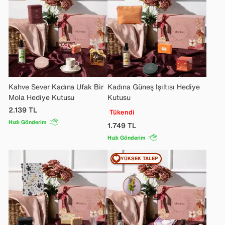
Kahve Sever Kadına Ufak Bir
Kadına Güneş Işıltısı Hediye
Mola Hediye Kutusu
Kutusu
2.139
TL
Tükendi
Hızlı Gönderim
1.749
TL
Hızlı Gönderim
YÜKSEK TALEP