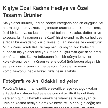
Kişiye Özel Kadına Hediye ve Özel
Tasarım Ürünler
Kişiye özel ürünler, kadına hediye kategorisinde en duygusal ve
hatıra değeri en yüksek seçenekler arasındadır. Üzerinde ismi,
özel bir tarih ya da kısa bir mesaj bulunan kupalar, defterler ve
aksesuarlar “tamamen sana özel” hissi uyandırır. Bu da hediyeyi
sıradan bir eşyadan çıkarıp kişisel bir anı nesnesine dönüştürür.
Muhiku’nun Kendi Kutunu Yap özelliği sayesinde kadınlara
alınacak kişiye özel hediye kutuları oluşturmak çok daha pratik
bir hâl almıştır. Kahve tutkununa özel bir dünya kahveleri
koleksiyonu, bakıma önem verene doğal ürünlerden oluşan bir
set ya da evini seven birine dekoratif objeler ve mum
kombinasyonu; hepsi birkaç tıkla hazırlanabilir.
Fotoğraflı ve Anı Odaklı Hediyeler
Fotoğraflı tasarımlar, özellikle sevgiliye, eşe veya çok yakın
arkadaşlara alınan hediyelerde öne çıkar. Birlikte çekilmiş
karelerin günlük hayatta sürekli hatırlanmasını sağlayan bu
ürünler, kadına hediye olarak yalnızca tek bir an için değil; her
bakışta sizi hatırlatacak şekilde tasarlanmış olur. Bir kupa