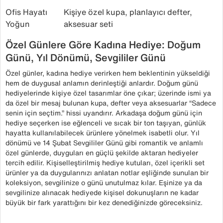
Ofis Hayatı
Kişiye özel kupa, planlayıcı defter,
Yoğun
aksesuar seti
Özel Günlere Göre Kadına Hediye: Doğum
Günü, Yıl Dönümü, Sevgililer Günü
Özel günler, kadına hediye verirken hem beklentinin yükseldiği
hem de duygusal anlamın derinleştiği anlardır. Doğum günü
hediyelerinde kişiye özel tasarımlar öne çıkar; üzerinde ismi ya
da özel bir mesaj bulunan kupa, defter veya aksesuarlar “Sadece
senin için seçtim.” hissi uyandırır. Arkadaşa doğum günü için
hediye seçerken ise eğlenceli ve sıcak bir ton taşıyan, günlük
hayatta kullanılabilecek ürünlere yönelmek isabetli olur. Yıl
dönümü ve 14 Şubat Sevgililer Günü gibi romantik ve anlamlı
özel günlerde, duyguları en güçlü şekilde aktaran hediyeler
tercih edilir. Kişiselleştirilmiş hediye kutuları, özel içerikli set
ürünler ya da duygularınızı anlatan notlar eşliğinde sunulan bir
koleksiyon, sevgilinize o günü unutulmaz kılar. Eşinize ya da
sevgilinize alınacak hediyede kişisel dokunuşların ne kadar
büyük bir fark yarattığını bir kez denediğinizde göreceksiniz.