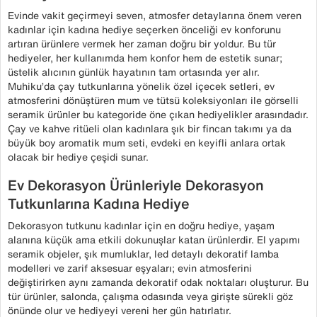
Evinde vakit geçirmeyi seven, atmosfer detaylarına önem veren
kadınlar için kadına hediye seçerken önceliği ev konforunu
artıran ürünlere vermek her zaman doğru bir yoldur. Bu tür
hediyeler, her kullanımda hem konfor hem de estetik sunar;
üstelik alıcının günlük hayatının tam ortasında yer alır.
Muhiku’da çay tutkunlarına yönelik özel içecek setleri, ev
atmosferini dönüştüren mum ve tütsü koleksiyonları ile görselli
seramik ürünler bu kategoride öne çıkan hediyelikler arasındadır.
Çay ve kahve ritüeli olan kadınlara şık bir fincan takımı ya da
büyük boy aromatik mum seti, evdeki en keyifli anlara ortak
olacak bir hediye çeşidi sunar.
Ev Dekorasyon Ürünleriyle Dekorasyon
Tutkunlarına Kadına Hediye
Dekorasyon tutkunu kadınlar için en doğru hediye, yaşam
alanına küçük ama etkili dokunuşlar katan ürünlerdir. El yapımı
seramik objeler, şık mumluklar, led detaylı dekoratif lamba
modelleri ve zarif aksesuar eşyaları; evin atmosferini
değiştirirken aynı zamanda dekoratif odak noktaları oluşturur. Bu
tür ürünler, salonda, çalışma odasında veya girişte sürekli göz
önünde olur ve hediyeyi vereni her gün hatırlatır.