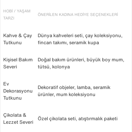
HOBI / YAŞAM
ÖNERILEN KADINA HEDIYE SEÇENEKLERI
TARZI
Kahve & Çay
Dünya kahveleri seti, çay koleksiyonu,
Tutkunu
fincan takımı, seramik kupa
Kişisel Bakım
Doğal bakım ürünleri, büyük boy mum,
Severi
tütsü, kolonya
Ev
Dekoratif objeler, lamba, seramik
Dekorasyonu
ürünler, mum koleksiyonu
Tutkunu
Çikolata &
Özel çikolata seti, atıştırmalık paketi
Lezzet Severi