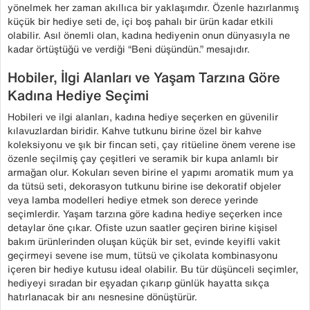
yönelmek her zaman akıllıca bir yaklaşımdır. Özenle hazırlanmış
küçük bir hediye seti de, içi boş pahalı bir ürün kadar etkili
olabilir. Asıl önemli olan, kadına hediyenin onun dünyasıyla ne
kadar örtüştüğü ve verdiği “Beni düşündün.” mesajıdır.
Hobiler, İlgi Alanları ve Yaşam Tarzına Göre
Kadına Hediye Seçimi
Hobileri ve ilgi alanları, kadına hediye seçerken en güvenilir
kılavuzlardan biridir. Kahve tutkunu birine özel bir kahve
koleksiyonu ve şık bir fincan seti, çay ritüeline önem verene ise
özenle seçilmiş çay çeşitleri ve seramik bir kupa anlamlı bir
armağan olur. Kokuları seven birine el yapımı aromatik mum ya
da tütsü seti, dekorasyon tutkunu birine ise dekoratif objeler
veya lamba modelleri hediye etmek son derece yerinde
seçimlerdir. Yaşam tarzına göre kadına hediye seçerken ince
detaylar öne çıkar. Ofiste uzun saatler geçiren birine kişisel
bakım ürünlerinden oluşan küçük bir set, evinde keyifli vakit
geçirmeyi sevene ise mum, tütsü ve çikolata kombinasyonu
içeren bir hediye kutusu ideal olabilir. Bu tür düşünceli seçimler,
hediyeyi sıradan bir eşyadan çıkarıp günlük hayatta sıkça
hatırlanacak bir anı nesnesine dönüştürür.