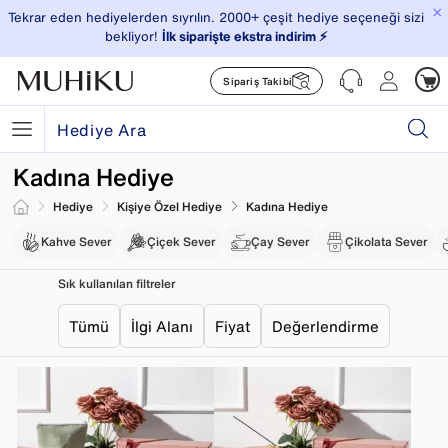
×
Tekrar eden hediyelerden sıyrılın. 2000+ çeşit hediye seçeneği sizi
bekliyor!
İlk siparişte ekstra indirim ⚡️
Sipariş Takibi
Kadına Hediye
Hediye
Kişiye Özel Hediye
Kadına Hediye
Kahve Sever
Çiçek Sever
Çay Sever
Çikolata Sever
Sık kullanılan filtreler
Tümü
İlgi Alanı
Fiyat
Değerlendirme