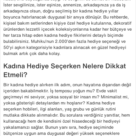
İster sevgilinize, ister eşinize, annenize, arkadaşınıza ya da iş
arkadaşınıza olsun, doğru seçilmiş bir kadına hediye yıllar
boyunca hatırlanacak duygusal bir anıya dönüşür. Bu rehberde,
kişisel bakım setlerinden kişiye özel hediye kutularına, dekoratif
ürünlerden lezzetli içecek koleksiyonlarına kadar her bütçeye ve
her tarza hitap eden kadına hediye fikirlerini detaylı biçimde
bulabilirsiniz. Muhiku’nun 2.000’den fazla hediye seçeneği ve
50’yi aşkın kategorisiyle kadınlara alınacak en güzel hediyeyi
bulmak artık çok daha kolay.
Kadına Hediye Seçerken Nelere Dikkat
Etmeli?
Bir kadına hediye alırken ilk adım, onun hayatına dışarıdan değil
içeriden bakabilmektir. İş temposu yoğun mu? Evde vakit
geçirmeyi mi seviyor, yoksa sosyal bir insan mı? Minimalist mi,
yoksa gösterişli detaylardan mı hoşlanır? Kadına hediye
seçerken hobileri, ilgi alanları, yaş grubu ve günlük rutini
mutlaka dikkate alınmalıdır. Bu sorulara verdiğiniz yanıtlar, hem
kullanacağı hem de kendisini özel hissedeceği bir hediyeyi
yakalamanızı sağlar. Bunun yanı sıra, hediye seçiminde
bütçenize uygun ama duygusal değeri yüksek seçeneklere