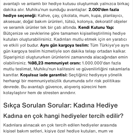
avantajlı ve anlamlı bir hediye kutusu oluşturmak yalnızca birkaç
dakika alır. Muhiku’nun sunduğu avantajlar:
2.000’den fazla
hediye seçeneği:
Kahve, çay, çikolata, mum, kupa, planlayıcı,
aksesuar, doğal bakım ürünleri, tütsü, kolonya, dekoratif objeler
ve seramik ürünler tek bir çatı altında.
Kendi Kutunu Yap:
Bütçenize ve zevklerine göre tamamen kişiselleştirilmiş hediye
kutuları oluşturabilirsiniz. Kadınları mutlu etmek için en yaratıcı
ve etkili yol budur.
Aynı gün kargoya teslim:
Tüm Türkiye’ye aynı
gün kargoya teslim hizmetiyle son dakika telaşı ortadan kalkar.
Siparişinizi oluştururken ürünlerini zamanında alacağından emin
olabilirsiniz.
%98,23 memnuniyet oranı:
1.000.000’dan fazla
mutlu teslimat, Muhiku’nun kalitesini ve güvenilirliğini rakamlarla
kanıtlar.
Koşulsuz iade garantisi:
Seçtiğiniz hediyeye yönelik
herhangi bir memnuniyetsizlik durumunda sıfır risk politikası
devrede. Bu avantajlı güvence, alışveriş sürecini hem
kolaylaştırır hem de stresten arındırır.
Sıkça Sorulan Sorular: Kadına Hediye
Kadına en çok hangi hediyeler tercih edilir?
Kadınlara alınacak en çok tercih edilen hediyeler arasında
kişisel bakım setleri, kişiye özel hediye kutuları, mum ve