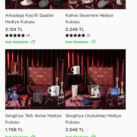
Arkadaşa Keyifli Saatler
Kahve Severlere Hediye
Hediye Kutusu
Kutusu
2.124
TL
2.249
TL
(4)
(2)
Hızlı Gönderim
Hızlı Gönderim
Sevgiliye Tatlı Anılar Hediye
Sevgiliye Unutulmaz Hediye
Kutusu
Kutusu
1.789
TL
2.049
TL