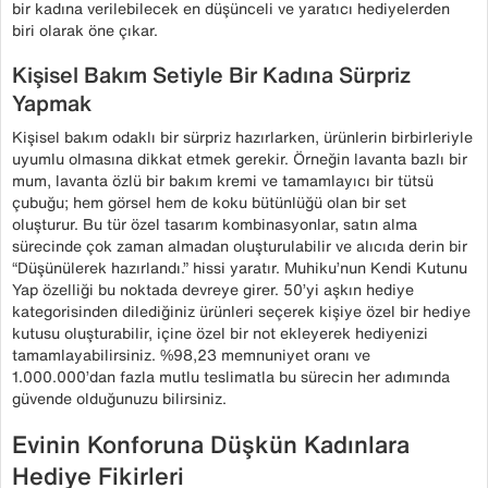
bir kadına verilebilecek en düşünceli ve yaratıcı hediyelerden
biri olarak öne çıkar.
Kişisel Bakım Setiyle Bir Kadına Sürpriz
Yapmak
Kişisel bakım odaklı bir sürpriz hazırlarken, ürünlerin birbirleriyle
uyumlu olmasına dikkat etmek gerekir. Örneğin lavanta bazlı bir
mum, lavanta özlü bir bakım kremi ve tamamlayıcı bir tütsü
çubuğu; hem görsel hem de koku bütünlüğü olan bir set
oluşturur. Bu tür özel tasarım kombinasyonlar, satın alma
sürecinde çok zaman almadan oluşturulabilir ve alıcıda derin bir
“Düşünülerek hazırlandı.” hissi yaratır. Muhiku’nun Kendi Kutunu
Yap özelliği bu noktada devreye girer. 50’yi aşkın hediye
kategorisinden dilediğiniz ürünleri seçerek kişiye özel bir hediye
kutusu oluşturabilir, içine özel bir not ekleyerek hediyenizi
tamamlayabilirsiniz. %98,23 memnuniyet oranı ve
1.000.000’dan fazla mutlu teslimatla bu sürecin her adımında
güvende olduğunuzu bilirsiniz.
Evinin Konforuna Düşkün Kadınlara
Hediye Fikirleri