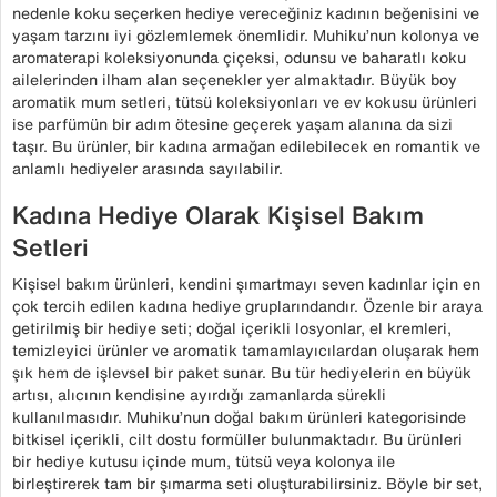
nedenle koku seçerken hediye vereceğiniz kadının beğenisini ve
yaşam tarzını iyi gözlemlemek önemlidir. Muhiku’nun kolonya ve
aromaterapi koleksiyonunda çiçeksi, odunsu ve baharatlı koku
ailelerinden ilham alan seçenekler yer almaktadır. Büyük boy
aromatik mum setleri, tütsü koleksiyonları ve ev kokusu ürünleri
ise parfümün bir adım ötesine geçerek yaşam alanına da sizi
taşır. Bu ürünler, bir kadına armağan edilebilecek en romantik ve
anlamlı hediyeler arasında sayılabilir.
Kadına Hediye Olarak Kişisel Bakım
Setleri
Kişisel bakım ürünleri, kendini şımartmayı seven kadınlar için en
çok tercih edilen kadına hediye gruplarındandır. Özenle bir araya
getirilmiş bir hediye seti; doğal içerikli losyonlar, el kremleri,
temizleyici ürünler ve aromatik tamamlayıcılardan oluşarak hem
şık hem de işlevsel bir paket sunar. Bu tür hediyelerin en büyük
artısı, alıcının kendisine ayırdığı zamanlarda sürekli
kullanılmasıdır. Muhiku’nun doğal bakım ürünleri kategorisinde
bitkisel içerikli, cilt dostu formüller bulunmaktadır. Bu ürünleri
bir hediye kutusu içinde mum, tütsü veya kolonya ile
birleştirerek tam bir şımarma seti oluşturabilirsiniz. Böyle bir set,