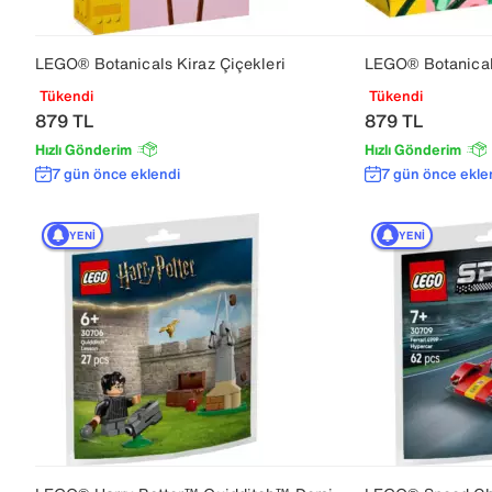
LEGO® Botanicals Kiraz Çiçekleri
LEGO® Botanical
Tükendi
Tükendi
879
TL
879
TL
Hızlı Gönderim
Hızlı Gönderim
7 gün önce eklendi
7 gün önce ekle
YENI
YENI