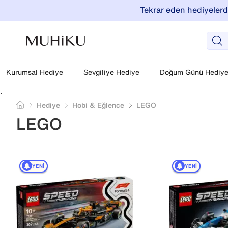
Tekrar eden hediyelerde
Kurumsal Hediye
Sevgiliye Hediye
Doğum Günü Hediyel
.
Hediye
Hobi & Eğlence
LEGO
LEGO
YENI
YENI