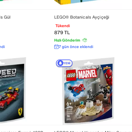
s Gül
LEGO® Botanicals Ayçiçeği
Tükendi
879
TL
Hızlı Gönderim
ndi
7 gün önce eklendi
YENI