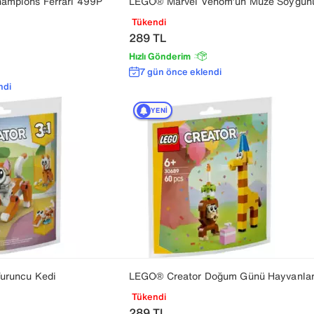
mpions Ferrari 499P
LEGO® Marvel Venom’un Müze Soygun
Tükendi
289
TL
Hızlı Gönderim
7 gün önce eklendi
ndi
YENI
uruncu Kedi
LEGO® Creator Doğum Günü Hayvanlar
Tükendi
289
TL