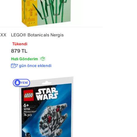
 XX
LEGO® Botanicals Nergis
Tükendi
879
TL
Hızlı Gönderim
7 gün önce eklendi
YENI