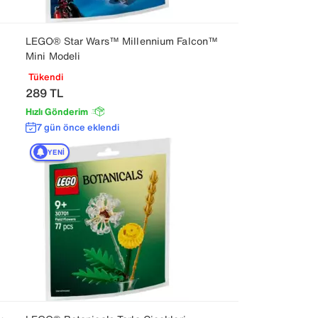
LEGO® Star Wars™ Millennium Falcon™
Mini Modeli
Tükendi
289
TL
Hızlı Gönderim
7 gün önce eklendi
YENI