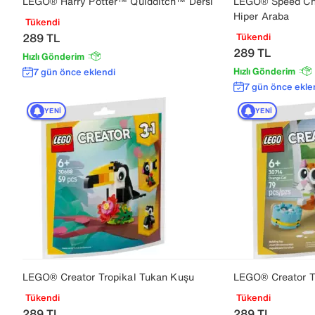
LEGO® Harry Potter™ Quidditch™ Dersi
LEGO® Speed Cha
Hiper Araba
Tükendi
289
TL
Tükendi
289
TL
Hızlı Gönderim
Hızlı Gönderim
7 gün önce eklendi
7 gün önce ekle
YENI
YENI
LEGO® Creator Tropikal Tukan Kuşu
LEGO® Creator T
Tükendi
Tükendi
289
TL
289
TL