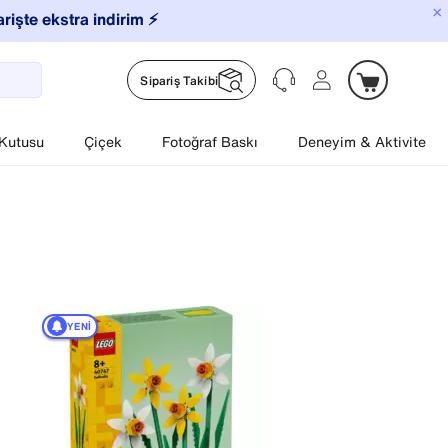
×
arişte ekstra indirim ⚡️
Sipariş Takibi
 Kutusu
Çiçek
Fotoğraf Baskı
Deneyim & Aktivite
YENI