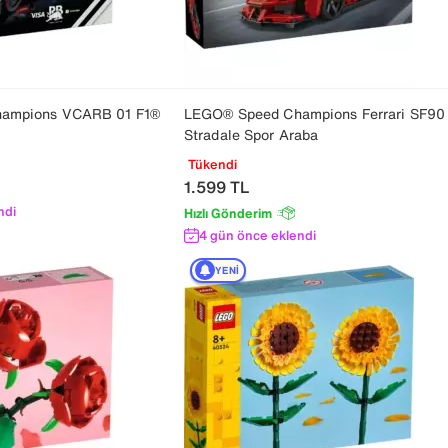
ampions VCARB 01 F1®
LEGO® Speed Champions Ferrari SF90
Stradale Spor Araba
Tükendi
1.599
TL
ndi
Hızlı Gönderim
4 gün önce eklendi
YENI