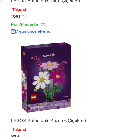
u
LEGO® Botanicals Tarla Çiçekleri
Tükendi
289
TL
Hızlı Gönderim
7 gün önce eklendi
ı
LEGO® Botanicals Kozmos Çiçekleri
Tükendi
819
TL