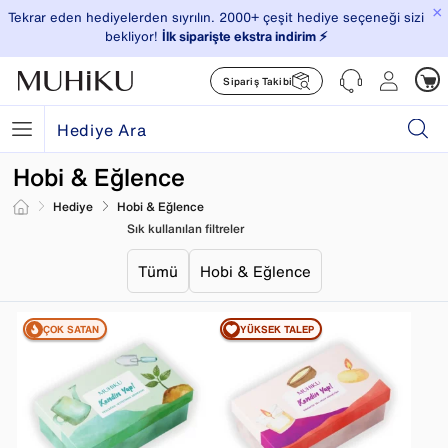
×
Tekrar eden hediyelerden sıyrılın. 2000+ çeşit hediye seçeneği sizi
bekliyor!
İlk siparişte ekstra indirim ⚡️
Sipariş Takibi
Hobi & Eğlence
Hediye
Hobi & Eğlence
Sık kullanılan filtreler
Tümü
Hobi & Eğlence
ÇOK SATAN
YÜKSEK TALEP