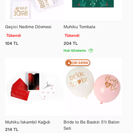
Geçici Nedime Dövmesi
Muhiku Tombala
Tükendi
Tükendi
104
TL
204
TL
Hızlı Gönderim
ÇOK SATAN
Muhiku İskambil Kağıdı
Bride to Be Baskılı 5’li Balon
Seti
214
TL