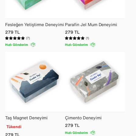
Fesleğen Yetiştirme Deneyimi
Parafin Jel Mum Deneyimi
279
TL
279
TL
(7)
(1)
Hızlı Gönderim
Hızlı Gönderim
Taş Magnet Deneyimi
Çimento Deneyimi
279
TL
Tükendi
Hızlı Gönderim
279
TL