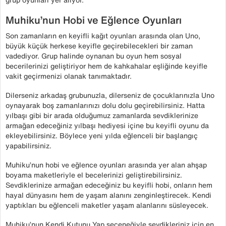
Muhiku’nun Hobi ve Eğlence Oyunları
Son zamanların en keyifli kağıt oyunları arasında olan Uno,
büyük küçük herkese keyifle geçirebilecekleri bir zaman
vadediyor. Grup halinde oynanan bu oyun hem sosyal
becerilerinizi geliştiriyor hem de kahkahalar eşliğinde keyifle
vakit geçirmenizi olanak tanımaktadır.
Dilerseniz arkadaş grubunuzla, dilerseniz de çocuklarınızla Uno
oynayarak boş zamanlarınızı dolu dolu geçirebilirsiniz. Hatta
yılbaşı gibi bir arada olduğumuz zamanlarda sevdiklerinize
armağan edeceğiniz yılbaşı hediyesi içine bu keyifli oyunu da
ekleyebilirsiniz. Böylece yeni yılda eğlenceli bir başlangıç
yapabilirsiniz.
Muhiku’nun hobi ve eğlence oyunları arasında yer alan ahşap
boyama maketleriyle el becelerinizi geliştirebilirsiniz.
Sevdiklerinize armağan edeceğiniz bu keyifli hobi, onların hem
hayal dünyasını hem de yaşam alanını zenginleştirecek. Kendi
yaptıkları bu eğlenceli maketler yaşam alanlarını süsleyecek.
Muhiku’nun Kendi Kutunu Yap seçeneğiyle sevdikleriniz için en