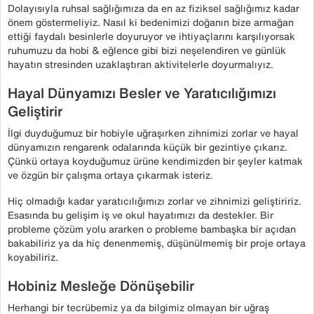
Dolayısıyla ruhsal sağlığımıza da en az fiziksel sağlığımız kadar
önem göstermeliyiz. Nasıl ki bedenimizi doğanın bize armağan
ettiği faydalı besinlerle doyuruyor ve ihtiyaçlarını karşılıyorsak
ruhumuzu da hobi & eğlence gibi bizi neşelendiren ve günlük
hayatın stresinden uzaklaştıran aktivitelerle doyurmalıyız.
Hayal Dünyamızı Besler ve Yaratıcılığımızı
Geliştirir
İlgi duyduğumuz bir hobiyle uğraşırken zihnimizi zorlar ve hayal
dünyamızın rengarenk odalarında küçük bir gezintiye çıkarız.
Çünkü ortaya koyduğumuz ürüne kendimizden bir şeyler katmak
ve özgün bir çalışma ortaya çıkarmak isteriz.
Hiç olmadığı kadar yaratıcılığımızı zorlar ve zihnimizi geliştiririz.
Esasında bu gelişim iş ve okul hayatımızı da destekler. Bir
probleme çözüm yolu ararken o probleme bambaşka bir açıdan
bakabiliriz ya da hiç denenmemiş, düşünülmemiş bir proje ortaya
koyabiliriz.
Hobiniz Mesleğe Dönüşebilir
Herhangi bir tecrübemiz ya da bilgimiz olmayan bir uğraş