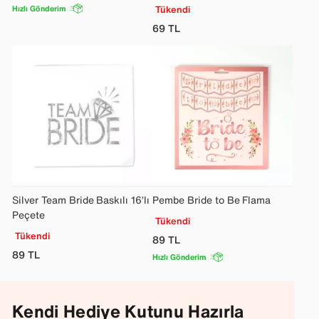
Hızlı Gönderim
Tükendi
69
TL
Silver Team Bride Baskılı 16’lı
Pembe Bride to Be Flama
Peçete
Tükendi
Tükendi
89
TL
89
TL
Hızlı Gönderim
Kendi Hediye Kutunu Hazırla