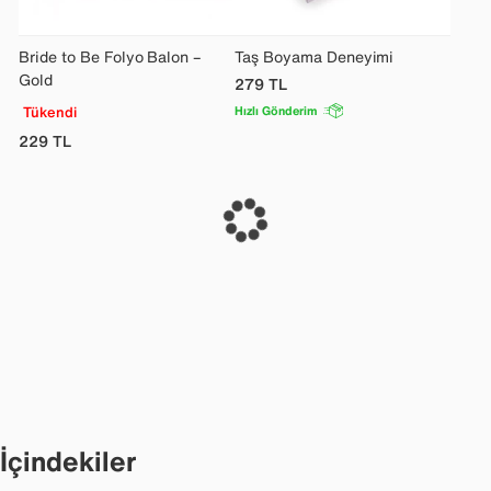
Bride to Be Folyo Balon –
Taş Boyama Deneyimi
Gold
279
TL
Tükendi
Hızlı Gönderim
229
TL
İçindekiler