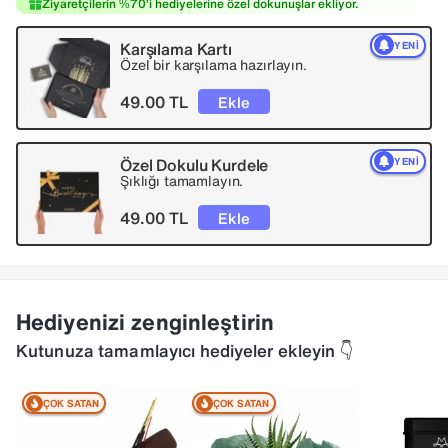
Ziyaretçilerin %70’i hediyelerine özel dokunuşlar ekliyor.
Karşılama Kartı
YENI
Özel bir karşılama hazırlayın.
49.00 TL
Ekle
Özel Dokulu Kurdele
YENI
Şıklığı tamamlayın.
49.00 TL
Ekle
Hediyenizi zenginleştirin
Kutunuza tamamlayıcı hediyeler ekleyin 👇
ÇOK SATAN
ÇOK SATAN