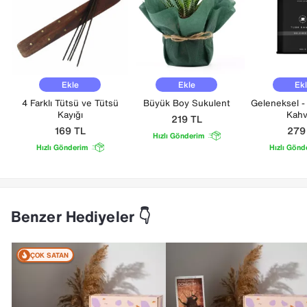
Ekle
Ekle
Ek
4 Farklı Tütsü ve Tütsü
Büyük Boy Sukulent
Geleneksel -
Kayığı
Kahv
219
TL
169
TL
27
Hızlı Gönderim
Hızlı Gönderim
Hızlı Gönd
Benzer Hediyeler 👇
ÇOK SATAN