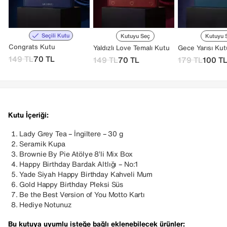
Seçili Kutu
Kutuyu Seç
Kutuyu 
Congrats Kutu
Yaldızlı Love Temalı Kutu
Gece Yarısı Ku
149
TL
70
TL
149
TL
70
TL
179
TL
100
T
Kutu İçeriği:
Lady Grey Tea – İngiltere – 30 g
Seramik Kupa
Brownie By Pie Atölye 8’li Mix Box
Happy Birthday Bardak Altlığı – No:1
Yade Siyah Happy Birthday Kahveli Mum
Gold Happy Birthday Pleksi Süs
Be the Best Version of You Motto Kartı
Hediye Notunuz
Bu kutuya uyumlu isteğe bağlı eklenebilecek ürünler: